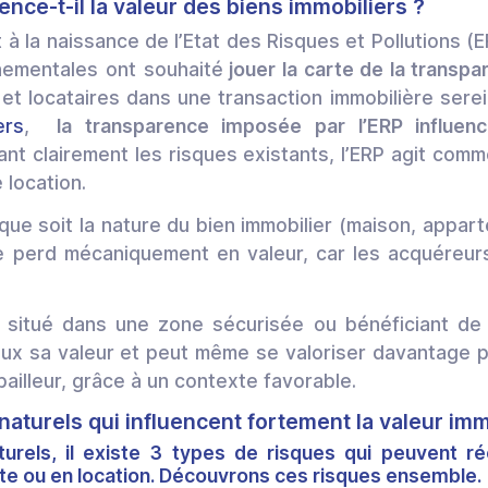
ence-t-il la valeur des biens immobiliers ?
 la naissance de l’Etat des Risques et Pollutions (E
nementales ont souhaité
jouer la carte de la transp
s et locataires dans une transaction immobilière se
ers
,
la transparence imposée par l’ERP influence
ant clairement les risques existants, l’ERP agit comm
e location.
 que soit la nature du bien immobilier (maison, appar
e perd mécaniquement en valeur, car les acquéreur
n situé dans une zone sécurisée ou bénéficiant de
ux sa valeur et peut même se valoriser davantage par
bailleur, grâce à un contexte favorable.
naturels qui influencent fortement la valeur imm
turels, il existe 3 types de risques qui peuvent rée
te ou en location. Découvrons ces risques ensemble.