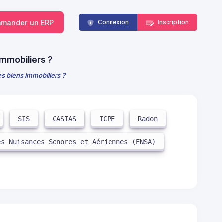
mander un ERP
Connexion
Inscription
immobiliers ?
es biens immobiliers ?
SIS
CASIAS
ICPE
Radon
es Nuisances Sonores et Aériennes (ENSA)