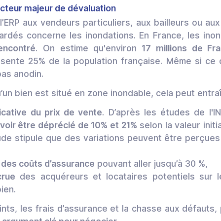
acteur majeur de dévaluation
l’ERP aux vendeurs particuliers, aux bailleurs ou aux 
ardés concerne les inondations. En France, les ino
encontré
. On estime qu'environ
17 millions de Fra
sente 25% de la population française. Même si ce ch
pas anodin.
un bien est situé en zone inondable, cela peut entraî
icative du prix de vente
. D’après les études de l'I
voir être déprécié de 10% et 21%
selon la valeur init
ude stipule que des variations peuvent être perçues
des coûts d’assurance
pouvant aller jusqu’à 30 %,
crue
des acquéreurs et locataires potentiels sur l
bien.
nts, les frais d’assurance et la chasse aux défauts, 