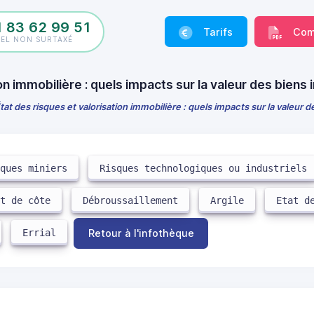
1 83 62 99 51
Tarifs
Com
PEL NON SURTAXÉ
on immobilière : quels impacts sur la valeur des biens 
tat des risques et valorisation immobilière : quels impacts sur la valeur d
sques miniers
Risques technologiques ou industriels
it de côte
Débroussaillement
Argile
Etat d
Errial
Retour à l'infothèque