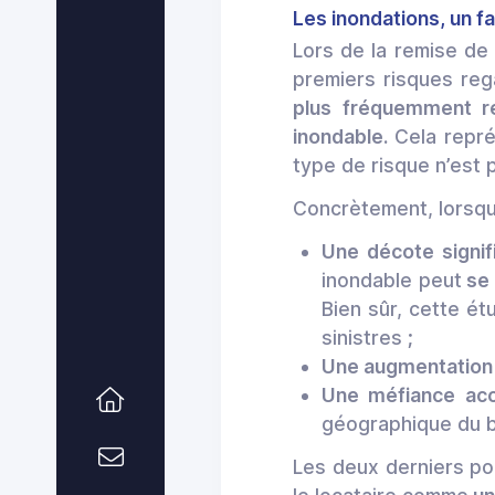
Les inondations, un f
Lors de la remise de 
premiers risques reg
plus fréquemment r
inondable.
Cela repré
type de risque n’est 
Concrètement, lorsqu’
Une décote signif
inondable peut
se 
Bien sûr, cette ét
sinistres ;
Une augmentation 
Une méfiance ac
géographique du 
Les deux derniers poi