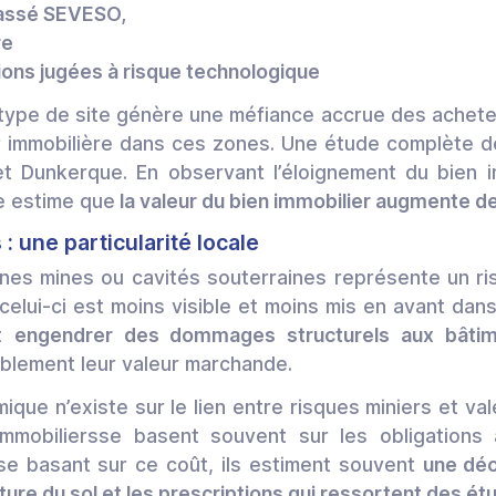
 classé SEVESO,
re
tions jugées à risque technologique
 type de site génère une méfiance accrue des achet
r immobilière dans ces zones. Une étude complète de 
et Dunkerque. En observant l’éloignement du bien i
e estime que
la valeur du bien immobilier augmente de
: une particularité locale
nes mines ou cavités souterraines représente un r
elui-ci est moins visible et moins mis en avant dans 
ut
engendrer des dommages structurels aux bâtim
ablement leur valeur marchande.
ue n’existe sur le lien entre risques miniers et val
’immobiliersse basent souvent sur les obligatio
se basant sur ce coût, ils estiment souvent
une déc
ture du sol et les prescriptions qui ressortent des ét