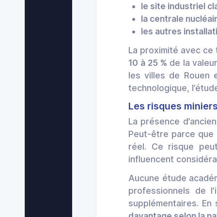
le site industriel
la centrale nucléai
les autres installa
La proximité avec ce
10 à 25 %
de la valeu
les villes de Rouen 
technologique, l’étud
Les risques miniers 
La présence d’ancien
Peut-être parce que c
réel. Ce risque pe
influencent considér
Aucune étude académiq
professionnels de l
supplémentaires. En 
davantage selon la na