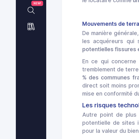
le locataire comme
un
NEW!
Mouvements de terrai
De manière générale,
les acquéreurs qui 
potentielles fissures
En ce qui concerne 
tremblement de terre
% des communes fran
direct soit moins pro
mise en conformité du
Les risques technol
Autre point de plus 
potentielle de sites 
pour la valeur du bie