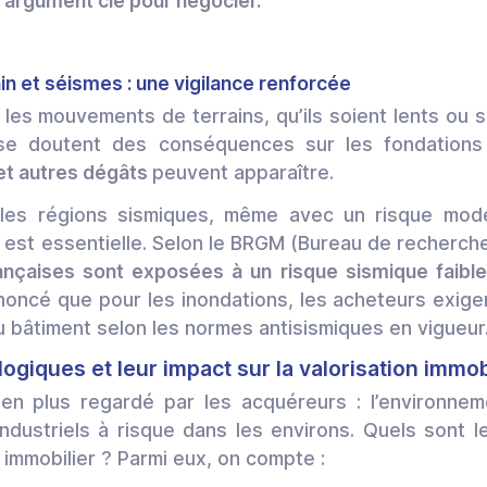
 argument clé pour négocier.
n et séismes : une vigilance renforcée
 les mouvements de terrains, qu’ils soient lents ou 
se doutent des conséquences sur les fondations d
 et autres dégâts
peuvent apparaître.
les régions sismiques, même avec un risque modé
 est essentielle. Selon le BRGM (Bureau de recherch
çaises sont exposées à un risque sismique faibl
noncé que pour les inondations, les acheteurs exigen
 bâtiment selon les normes antisismiques en vigueur
ogiques et leur impact sur la valorisation immob
en plus regardé par les acquéreurs : l’environnem
industriels à risque dans les environs. Quels sont l
n immobilier ? Parmi eux, on compte :