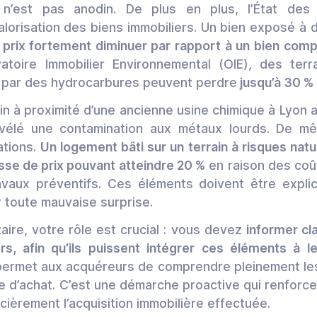
P n’est pas anodin. De plus en plus, l’État des
valorisation des biens immobiliers. Un bien exposé à d
n prix fortement diminuer par rapport à un bien co
rvatoire Immobilier Environnemental (OIE), des te
es par des hydrocarbures peuvent perdre
jusqu’à 30 % d
in à proximité d’une ancienne usine chimique à Lyon 
vélé une contamination aux métaux lourds. De mê
ations.
Un logement bâti sur un terrain à risques na
sse de prix pouvant atteindre 20 %
en raison des coû
avaux préventifs. Ces éléments doivent être expl
r toute mauvaise surprise.
taire, votre rôle est crucial : vous devez
informer cl
rs, afin qu’ils puissent intégrer ces éléments à l
 permet aux acquéreurs de comprendre pleinement les
e d’achat. C’est une démarche proactive qui renforce
cièrement l’acquisition immobilière effectuée.