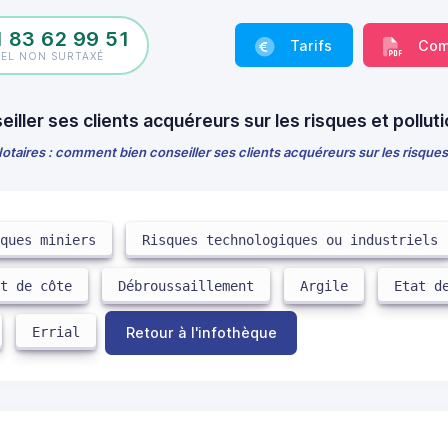
1 83 62 99 51
Tarifs
Com
PEL NON SURTAXÉ
iller ses clients acquéreurs sur les risques et polluti
otaires : comment bien conseiller ses clients acquéreurs sur les risques 
sques miniers
Risques technologiques ou industriels
it de côte
Débroussaillement
Argile
Etat d
Errial
Retour à l'infothèque