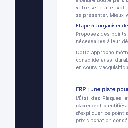
moindre doute persis
votre sérieux et votr
se présenter. Mieux v
Étape 5 : organiser d
Proposez des points 
nécessaires
à leur dé
Cette approche méth
consolide aussi dura
en cours d’acquisition
ERP : une piste pou
L'État des Risques e
clairement identifiés
d'expliquer ce point 
prix d'achat en cons