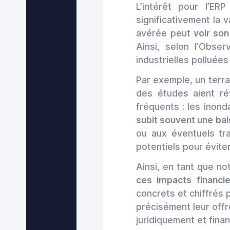
L’intérêt pour l’ER
significativement la 
avérée peut
voir so
Ainsi, selon l’Obse
industrielles pollué
Par exemple, un terra
des études aient ré
fréquents : les inond
subit souvent une bai
ou aux éventuels tr
potentiels pour évite
Ainsi, en tant que no
ces impacts financie
concrets et chiffrés
précisément leur offr
juridiquement et finan