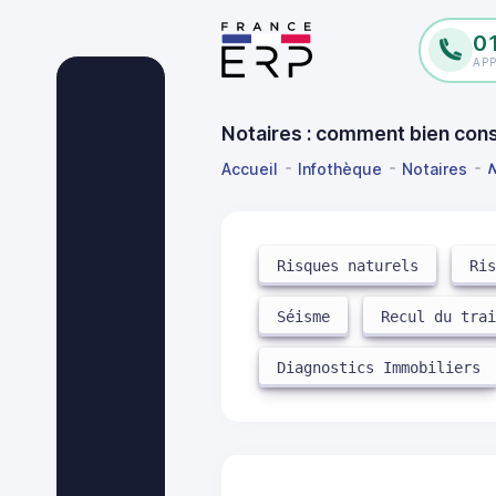
0
AP
Notaires : comment bien conse
Accueil
Infothèque
Notaires
N
Risques naturels
Ri
Séisme
Recul du tra
Diagnostics Immobiliers