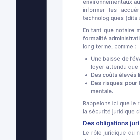
environnementaux aux
informer les acquér
technologiques (dits a
En tant que notaire m
formalité administrati
long terme, comme :
Une baisse de l’év
loyer attendu que 
Des coûts élevés l
Des risques pour 
mentale.
Rappelons ici que le 
la sécurité juridique 
Des obligations jur
Le rôle juridique du 