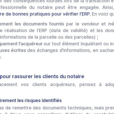
r des conséquences lourdes lors de la transaction et a
ofessionnelle du notaire peut être engagée. Ainsi
re de bonnes pratiques pour vérifier l’ERP.
En voici qu
sement les documents fournis
par le vendeur et mêm
 de réalisation de l’ERP (date de validité) et les d
nformations de la parcelle ou des parcelles) ;
quement l'acquéreur
sur tout élément inquiétant ou in
uves écrites
des échanges d'informations, en sachan
e.
pour rassurer les clients du notaire
cacement vos clients acquéreurs, pensez à ad
airement les risques identifiés
as de remettre des documents techniques, mais pre