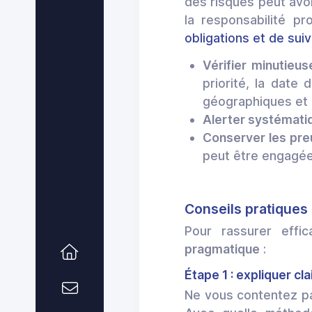
des risques peut avoi
la responsabilité pr
obligations et de suiv
Vérifier minutieu
priorité, la date
géographiques et i
Alerter systémati
Conserver les pre
peut être engagé
Conseils pratiques 
Pour rassurer effi
pragmatique
:
Étape 1 : expliquer cl
Ne vous contentez p