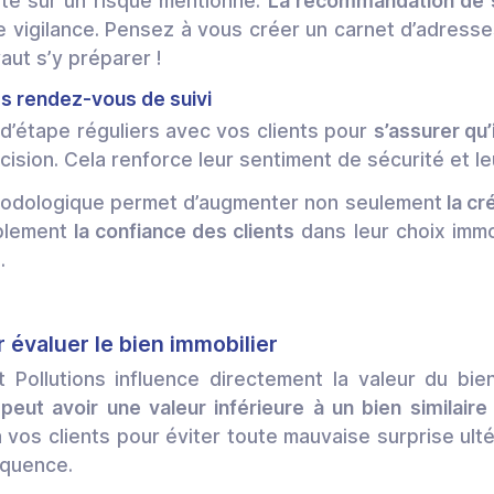
te sur un risque mentionné.
La recommandation de s
e vigilance. Pensez à vous créer un carnet d’adresse
aut s’y préparer !
es rendez-vous de suivi
d’étape réguliers avec vos clients pour
s’assurer qu’
cision. Cela renforce leur sentiment de sécurité et leu
odologique permet d’augmenter non seulement
la cr
blement
la confiance des clients
dans leur choix immob
.
r évaluer le bien immobilier
t Pollutions influence directement la valeur du bie
 peut avoir une valeur inférieure à un bien similair
à vos clients pour éviter toute mauvaise surprise ult
équence.