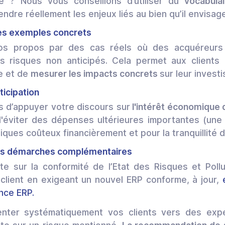
e ? Nous vous conseillons d’utiliser du
vocabula
ndre réellement les enjeux liés au bien qu’il envisage
des exemples concrets
vos propos par des cas réels où des acquéreurs 
s risques non anticipés. Cela permet aux clients 
e et de
mesurer les impacts concrets
sur leur invest
nticipation
s d’appuyer votre discours sur
l'intérêt économique d
'éviter des dépenses ultérieures importantes (une 
iques coûteux financièrement et pour la tranquillité d’
des démarches complémentaires
e sur la conformité de l’Etat des Risques et Pollu
lient en exigeant un nouvel ERP conforme, à jour,
nce ERP.
enter systématiquement vos clients vers des exp