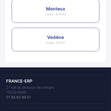
Monteux
Insee : 84080
Vedène
Insee : 84141
FRANCE-ERP
27 rue du dessous des berges
75013 PARIS
01 83 62 99 51