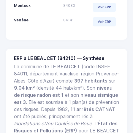
Monteux
84080
Voir ERP
Vedène
84141
Voir ERP
ERP à LE BEAUCET (84210) — Synthèse
La commune de
LE BEAUCET
(code INSEE
84011, département Vaucluse, région Provence-
Alpes-Côte d'Azur) compte
397 habitants
sur
9.04 km²
(densité 44 hab/km²). Son
niveau
de risque radon est 1
et son
niveau sismique
est 3
. Elle est soumise à 1 plan(s) de prévention
des risques. Depuis 1982,
11 arrêtés CATNAT
ont été publiés, principalement liés à
Inondations et/ou Coulées de Boue
. L'
État des
Risques et Pollutions (ERP)
pour LE BEAUCET