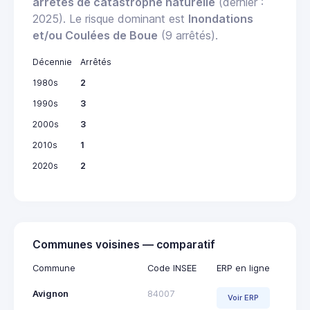
arrêtés de catastrophe naturelle
(dernier :
2025). Le risque dominant est
Inondations
et/ou Coulées de Boue
(9 arrêtés).
Décennie
Arrêtés
1980s
2
1990s
3
2000s
3
2010s
1
2020s
2
Communes voisines — comparatif
Commune
Code INSEE
ERP en ligne
Avignon
84007
Voir ERP