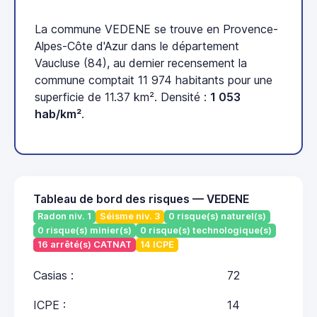
La commune VEDENE se trouve en Provence-
Alpes-Côte d'Azur dans le département
Vaucluse (84), au dernier recensement la
commune comptait 11 974 habitants pour une
superficie de 11.37 km². Densité :
1 053
hab/km²
.
Tableau de bord des risques — VEDENE
Radon niv. 1
Séisme niv. 3
0 risque(s) naturel(s)
0 risque(s) minier(s)
0 risque(s) technologique(s)
16 arrêté(s) CATNAT
14 ICPE
Casias :
72
ICPE :
14