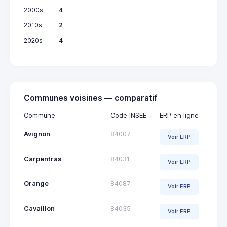
2000s
4
2010s
2
2020s
4
Communes voisines — comparatif
Commune
Code INSEE
ERP en ligne
Avignon
84007
Voir ERP
Carpentras
84031
Voir ERP
Orange
84087
Voir ERP
Cavaillon
84035
Voir ERP