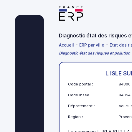
Diagnostic état des risques 
Accueil
ERP par ville
Etat des r
Diagnostic état des risques et pollutio
L ISLE S
Code postal :
84800
Code insee :
84054
Département :
Vauclu
Region :
Proven
La commune L ISLE SUR LA 