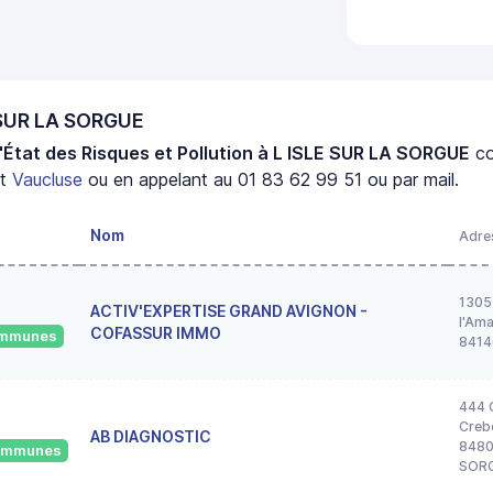
E SUR LA SORGUE
'État des Risques et Pollution à L ISLE SUR LA SORGUE
co
nt
Vaucluse
ou en appelant au 01 83 62 99 51 ou par mail.
Nom
Adre
1305
ACTIV'EXPERTISE GRAND AVIGNON -
l'Ama
COFASSUR IMMO
communes
8414
444 
Creb
AB DIAGNOSTIC
8480
communes
SOR