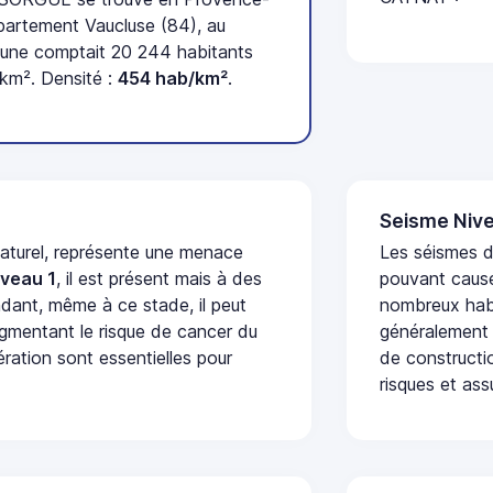
partement Vaucluse (84), au
une comptait 20 244 habitants
 km². Densité :
454 hab/km²
.
Seisme Nive
naturel, représente une menace
Les séismes de
iveau 1
, il est présent mais à des
pouvant cause
dant, même à ce stade, il peut
nombreux habi
augmentant le risque de cancer du
généralement 
ération sont essentielles pour
de constructio
risques et ass