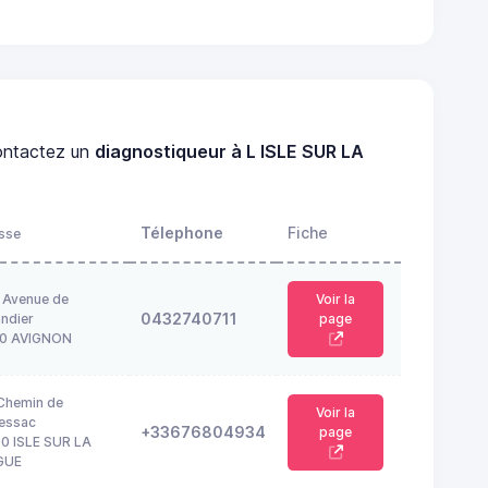
ntactez un
diagnostiqueur à L ISLE SUR LA
Télephone
Fiche
sse
 Avenue de
Voir la
0432740711
ndier
page
0 AVIGNON
Chemin de
Voir la
essac
+33676804934
page
0 ISLE SUR LA
GUE