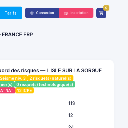
0
Tarifs
Connexion
Inscription
) - FRANCE ERP
bord des risques — L ISLE SUR LA SORGUE
Séisme niv. 3
2 risque(s) naturel(s)
nier(s)
0 risque(s) technologique(s)
 CATNAT
12 ICPE
119
12
24