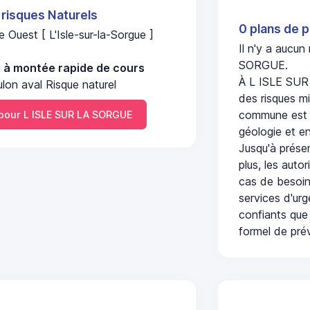
 risques Naturels
0 plans de p
Ouest [ L'Isle-sur-la-Sorgue ]
Il n'y a aucu
SORGUE.
u à montée rapide de cours
À L ISLE SUR
lon aval Risque naturel
des risques mi
commune est c
our L ISLE SUR LA SORGUE
géologie et en
Jusqu'à présen
plus, les auto
cas de besoin
services d'ur
confiants que 
formel de prév