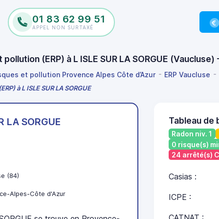
01 83 62 99 51
APPEL NON SURTAXÉ
et pollution (ERP) à L ISLE SUR LA SORGUE (Vaucluse
isques et pollution Provence Alpes Côte d’Azur
ERP Vaucluse
n (ERP) à L ISLE SUR LA SORGUE
Tableau de 
UR LA SORGUE
Radon niv. 1
0 risque(s) mi
24 arrêté(s)
se (84)
Casias :
ce-Alpes-Côte d'Azur
ICPE :
CATNAT :
SORGUE se trouve en Provence-