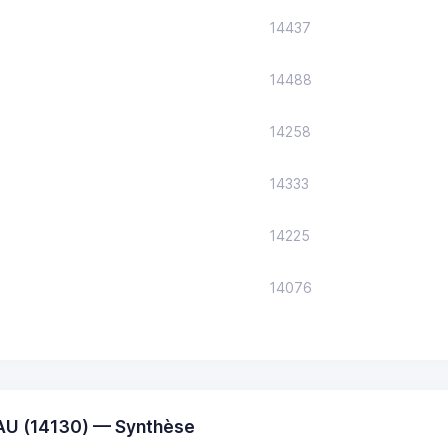
14437
14488
14258
14333
14225
14076
U (14130) — Synthèse