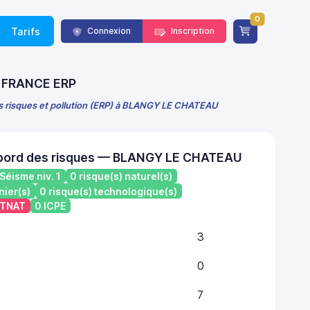
0
Tarifs
Connexion
Inscription
 - FRANCE ERP
es risques et pollution (ERP) à BLANGY LE CHATEAU
 bord des risques — BLANGY LE CHATEAU
Séisme niv. 1
0 risque(s) naturel(s)
nier(s)
0 risque(s) technologique(s)
ATNAT
0 ICPE
3
0
7