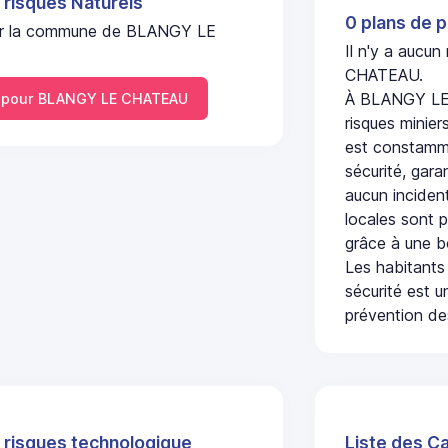
 risques Naturels
0 plans de p
l sur la commune de BLANGY LE
Il n'y a aucu
CHATEAU.
À BLANGY LE 
 pour BLANGY LE CHATEAU
risques minier
est constamme
sécurité, gara
aucun incident
locales sont p
grâce à une b
Les habitants
sécurité est u
prévention des
 risques technologique
Liste des C