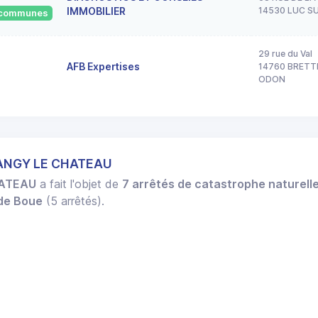
IMMOBILIER
14530 LUC S
0 communes
29 rue du Val
AFB Expertises
14760 BRETT
ODON
LANGY LE CHATEAU
HATEAU
a fait l'objet de
7 arrêtés de catastrophe naturell
 de Boue
(5 arrêtés).