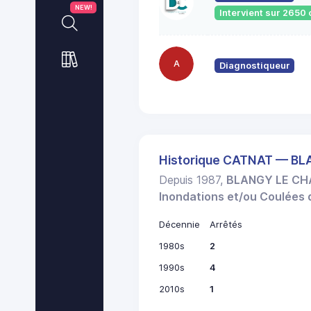
NEW!
Intervient sur 265
A
Diagnostiqueur
Historique CATNAT — B
Depuis 1987,
BLANGY LE C
Inondations et/ou Coulées
Décennie
Arrêtés
1980s
2
1990s
4
2010s
1