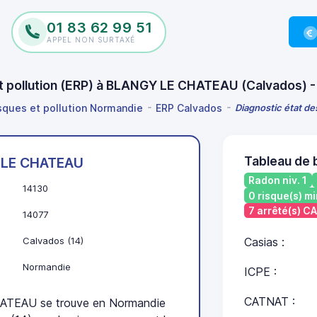
01 83 62 99 51
APPEL NON SURTAXÉ
 et pollution (ERP) à BLANGY LE CHATEAU (Calvados)
isques et pollution Normandie
ERP Calvados
Diagnostic état d
Tableau de
LE CHATEAU
Radon niv. 1
14130
0 risque(s) mi
7 arrêté(s) C
14077
Calvados (14)
Casias :
Normandie
ICPE :
CATNAT :
TEAU se trouve en Normandie