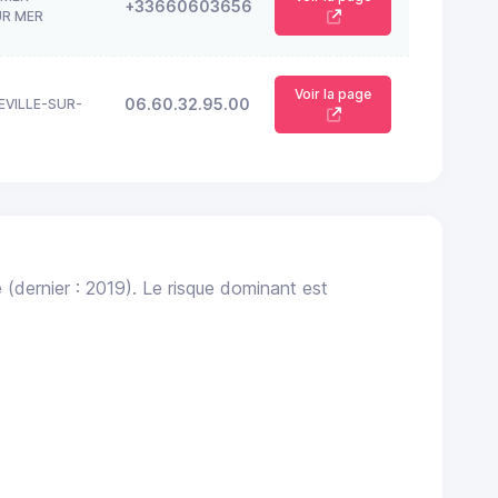
+33660603656
UR MER
Voir la page
06.60.32.95.00
EVILLE-SUR-
e
(dernier : 2019). Le risque dominant est