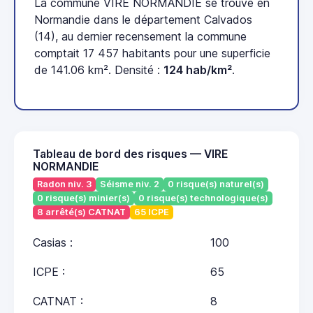
La commune VIRE NORMANDIE se trouve en
Normandie dans le département Calvados
(14), au dernier recensement la commune
comptait 17 457 habitants pour une superficie
de 141.06 km². Densité :
124 hab/km²
.
Tableau de bord des risques — VIRE
NORMANDIE
Radon niv. 3
Séisme niv. 2
0 risque(s) naturel(s)
0 risque(s) minier(s)
0 risque(s) technologique(s)
8 arrêté(s) CATNAT
65 ICPE
Casias :
100
ICPE :
65
CATNAT :
8