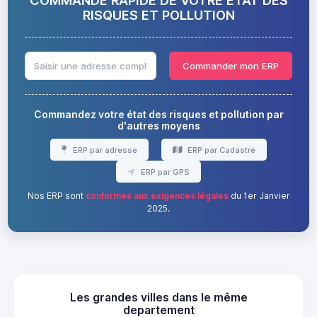
COMMANDE RAPIDE DE VOTRE ÉTAT DES
RISQUES ET POLLUTION
Commander mon ERP
Commandez votre état des risques et pollution par
d'autres moyens
ERP par adresse
ERP par Cadastre
ERP par GPS
Nos ERP sont
conformes aux exigences légales
du 1er Janvier
2025.
Les grandes villes dans le même
departement