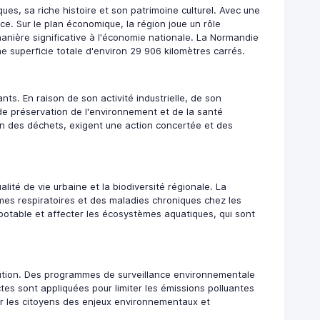
es, sa riche histoire et son patrimoine culturel. Avec une
ce. Sur le plan économique, la région joue un rôle
e manière significative à l'économie nationale. La Normandie
ne superficie totale d'environ 29 906 kilomètres carrés.
nts. En raison de son activité industrielle, de son
 de préservation de l'environnement et de la santé
stion des déchets, exigent une action concertée et des
lité de vie urbaine et la biodiversité régionale. La
lèmes respiratoires et des maladies chroniques chez les
potable et affecter les écosystèmes aquatiques, qui sont
lution. Des programmes de surveillance environnementale
ictes sont appliquées pour limiter les émissions polluantes
mer les citoyens des enjeux environnementaux et