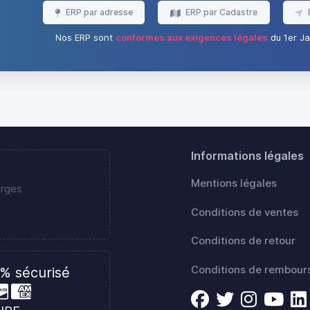
ERP par adresse
ERP par Cadastre
Nos ERP sont
conformes aux exigences légales
du 1er Ja
Informations légales
Mentions légales
erges
Conditions de ventes
Conditions de retour
Conditions de rembou
% sécurisé