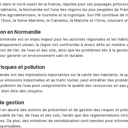
 dans le nord-ouest de la France, réputée pour ses paysages pittoresqu
'habitants, la Normandie est l'une des régions les plus peuplées de Fran
ustrie agroalimentaire, le tourisme et la logistique. Son PIB contribue d
l'Eure, la Seine-Maritime, le Calvados, la Manche et l'Orne, couvrant u
tion en Normandie
Normandie est un enjeu majeur pour les autorités régionales et les habita
veloppement urbain, la région est confrontée à divers défis en matière
ution de l'air, de l'eau et des sols, ainsi que les problèmes liés à la ge
our garantir un environnement sain et durable.
risques et pollution
andie ont des implications importantes sur la santé des habitants, la qua
ux émissions industrielles et au trafic routier, peut entraîner des prob
pollution de l'eau peut compromettre la qualité des ressources en eau 
le bien-être des citoyens.
de gestion
t en œuvre des actions de prévention et de gestion des risques et pol
ualité de l'air, de l'eau et des sols, tandis que des réglementations str
es. De plus, des initiatives de sensibilisation sont menées pour infor
sponsables.