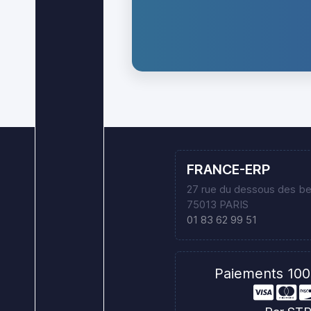
FRANCE-ERP
27 rue du dessous des b
75013 PARIS
01 83 62 99 51
Paiements 100