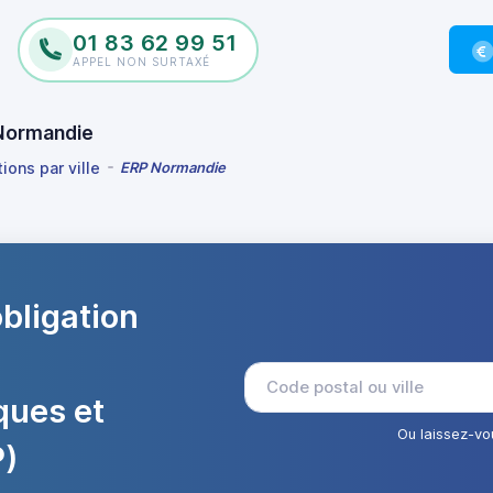
01 83 62 99 51
APPEL NON SURTAXÉ
 Normandie
ions par ville
ERP Normandie
obligation
ques et
Ou laissez-vo
P)