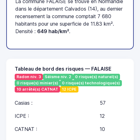
La commune FALAISE se trouve en Normandie
dans le département Calvados (14), au dernier
recensement la commune comptait 7 680
habitants pour une superficie de 11.83 km².
Densité :
649 hab/km²
.
Tableau de bord des risques — FALAISE
Radon niv. 3
Séisme niv. 2
0 risque(s) naturel(s)
0 risque(s) minier(s)
0 risque(s) technologique(s)
10 arrêté(s) CATNAT
12 ICPE
Casias :
57
ICPE :
12
CATNAT :
10