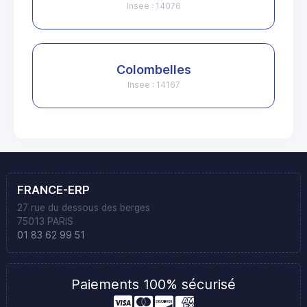
Insee : 14076
Colombelles
Insee : 14167
FRANCE-ERP
27 rue du dessous des berges
75013 PARIS
01 83 62 99 51
Paiements 100% sécurisé