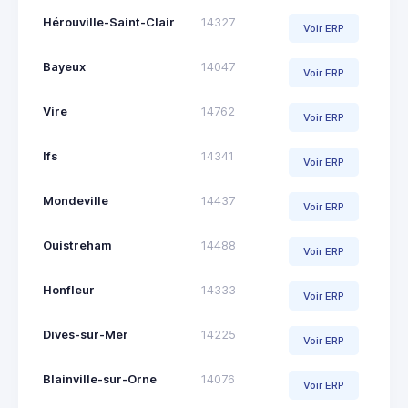
Hérouville-Saint-Clair
14327
Voir ERP
Bayeux
14047
Voir ERP
Vire
14762
Voir ERP
Ifs
14341
Voir ERP
Mondeville
14437
Voir ERP
Ouistreham
14488
Voir ERP
Honfleur
14333
Voir ERP
Dives-sur-Mer
14225
Voir ERP
Blainville-sur-Orne
14076
Voir ERP