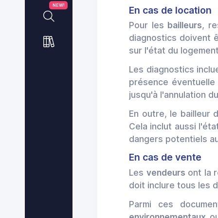
NEW!
En cas de location
Pour les
bailleurs
, r
diagnostics doivent ê
sur l'état du logement
Les diagnostics inclue
présence éventuelle
jusqu'à l'annulation 
En outre, le bailleur
Cela inclut aussi l'ét
dangers potentiels au
En cas de vente
Les
vendeurs
ont la 
doit inclure tous les
Parmi ces document
environnementaux
ou