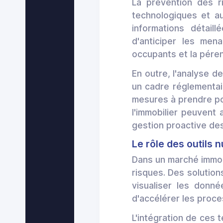
La prévention des 
technologiques et a
informations détail
d'anticiper les men
occupants et la pére
En outre, l'analyse d
un cadre réglementair
mesures à prendre po
l'immobilier peuvent
gestion proactive des
Le rôle des outils 
Dans un marché immobi
risques. Des solutio
visualiser les donné
d'accélérer les proce
L'intégration de ces 