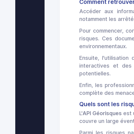
Comment retrouver 
Accéder aux informa
notamment les arrêté
Pour commencer, cons
risques. Ces docume
environnementaux.
Ensuite, l'utilisati
interactives et de
potentielles.
Enfin, les professio
complète des menaces
Quels sont les risqu
L'
API Géorisques
est 
couvre un large évent
Parmi les risques na