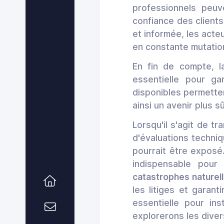
professionnels peuve
confiance des clients
et informée, les act
en constante mutatio
En fin de compte, l
essentielle pour ga
disponibles permette
ainsi un avenir plus s
Lorsqu'il s'agit de t
d'évaluations techniqu
pourrait être exposé
indispensable pour
catastrophes naturel
les litiges et garan
essentielle pour ins
explorerons les diver