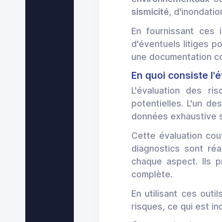
sismicité
, d'inondatio
En fournissant ces 
d'éventuels litiges p
une documentation c
En quoi consiste l'
L'évaluation des ri
potentielles. L'un des
données exhaustive s
Cette évaluation cou
diagnostics sont réa
chaque aspect. Ils 
complète.
En utilisant ces outi
risques, ce qui est in