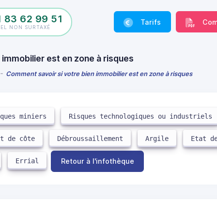
1 83 62 99 51
Tarifs
Com
PEL NON SURTAXÉ
 immobilier est en zone à risques
Comment savoir si votre bien immobilier est en zone à risques
sques miniers
Risques technologiques ou industriels
it de côte
Débroussaillement
Argile
Etat d
Errial
Retour à l'infothèque