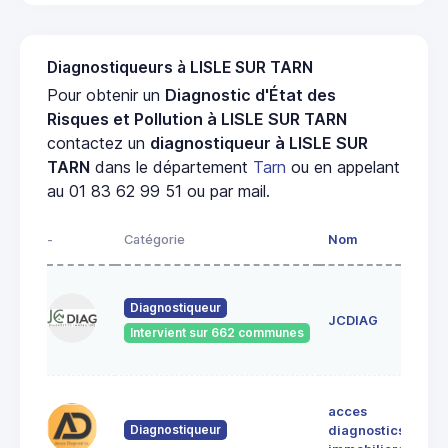
Diagnostiqueurs à LISLE SUR TARN
Pour obtenir un
Diagnostic d'État des
Risques et Pollution à LISLE SUR TARN
contactez un
diagnostiqueur à LISLE SUR
TARN
dans le département
Tarn
ou en appelant
au 01 83 62 99 51 ou par mail.
-
Catégorie
Nom
A
4
Diagnostiqueur
M
JCDIAG
8
Intervient sur 662 communes
A
2
acces
G
Diagnostiqueur
diagnostics
8