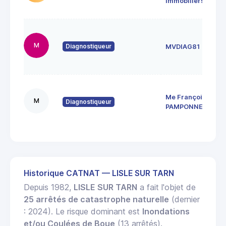
immobiliers
m
R
N
M
Diagnostiqueur
MVDIAG81
B
8
2
Me François
C
M
Diagnostiqueur
8
PAMPONNEAU
R
Historique CATNAT — LISLE SUR TARN
Depuis 1982,
LISLE SUR TARN
a fait l'objet de
25 arrêtés de catastrophe naturelle
(dernier
: 2024). Le risque dominant est
Inondations
et/ou Coulées de Boue
(13 arrêtés).