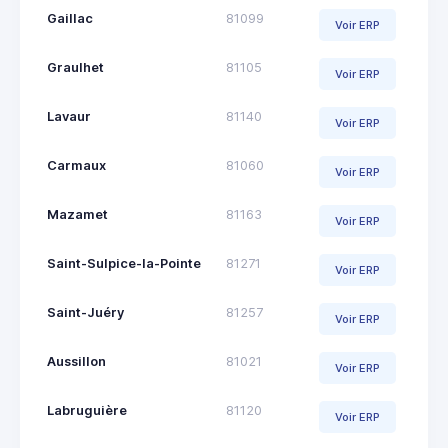
Gaillac
81099
Voir ERP
Graulhet
81105
Voir ERP
Lavaur
81140
Voir ERP
Carmaux
81060
Voir ERP
Mazamet
81163
Voir ERP
Saint-Sulpice-la-Pointe
81271
Voir ERP
Saint-Juéry
81257
Voir ERP
Aussillon
81021
Voir ERP
Labruguière
81120
Voir ERP