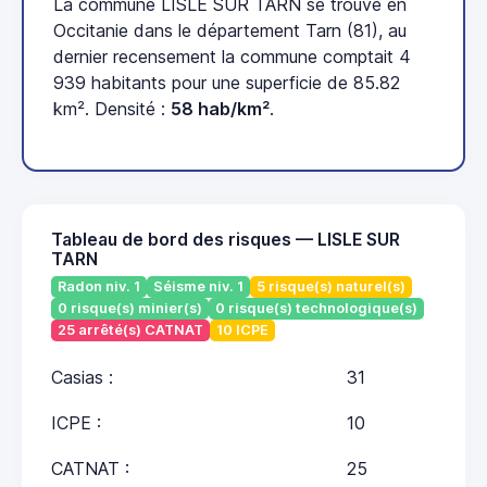
La commune LISLE SUR TARN se trouve en
Occitanie dans le département Tarn (81), au
dernier recensement la commune comptait 4
939 habitants pour une superficie de 85.82
km². Densité :
58 hab/km²
.
Tableau de bord des risques — LISLE SUR
TARN
Radon niv. 1
Séisme niv. 1
5 risque(s) naturel(s)
0 risque(s) minier(s)
0 risque(s) technologique(s)
25 arrêté(s) CATNAT
10 ICPE
Casias :
31
ICPE :
10
CATNAT :
25