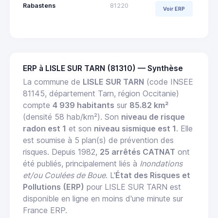
Rabastens
81220
Voir ERP
ERP à LISLE SUR TARN (81310) — Synthèse
La commune de
LISLE SUR TARN
(code INSEE
81145, département Tarn, région Occitanie)
compte
4 939 habitants
sur
85.82 km²
(densité 58 hab/km²). Son
niveau de risque
radon est 1
et son
niveau sismique est 1
. Elle
est soumise à 5 plan(s) de prévention des
risques. Depuis 1982,
25 arrêtés CATNAT
ont
été publiés, principalement liés à
Inondations
et/ou Coulées de Boue
. L'
État des Risques et
Pollutions (ERP)
pour LISLE SUR TARN est
disponible en ligne en moins d'une minute sur
France ERP.