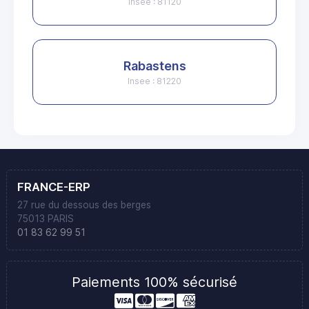
Insee : 81120
Rabastens
Insee : 81220
FRANCE-ERP
27 rue du dessous des berges
75013 PARIS
01 83 62 99 51
Paiements 100% sécurisé