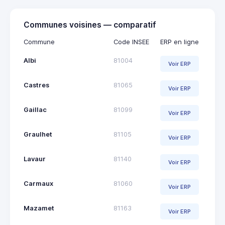
Communes voisines — comparatif
Commune
Code INSEE
ERP en ligne
Albi
81004
Voir ERP
Castres
81065
Voir ERP
Gaillac
81099
Voir ERP
Graulhet
81105
Voir ERP
Lavaur
81140
Voir ERP
Carmaux
81060
Voir ERP
Mazamet
81163
Voir ERP