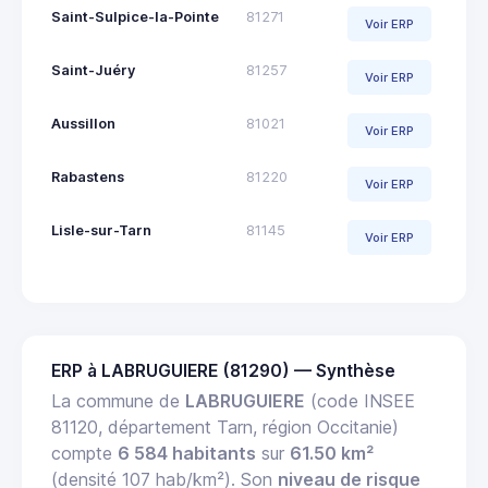
Saint-Sulpice-la-Pointe
81271
Voir ERP
Saint-Juéry
81257
Voir ERP
Aussillon
81021
Voir ERP
Rabastens
81220
Voir ERP
Lisle-sur-Tarn
81145
Voir ERP
ERP à LABRUGUIERE (81290) — Synthèse
La commune de
LABRUGUIERE
(code INSEE
81120, département Tarn, région Occitanie)
compte
6 584 habitants
sur
61.50 km²
(densité 107 hab/km²). Son
niveau de risque