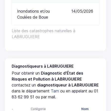
Inondations et/ou
14/05/2026
Coulées de Boue
Liste des catastrophes naturelles à
LABRUGUIERE
Diagnostiqueurs à LABRUGUIERE
Pour obtenir un
Diagnostic d'État des
Risques et Pollution à LABRUGUIERE
contactez un
diagnostiqueur à LABRUGUIERE
dans le département
Tarn
ou en appelant au 01
83 62 99 51 ou par mail.
-
Catégorie
Nom
A