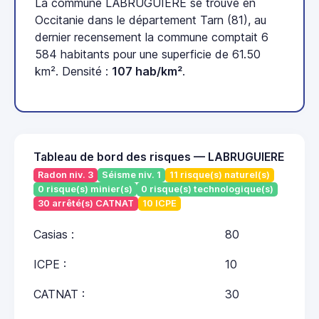
La commune LABRUGUIERE se trouve en
Occitanie dans le département Tarn (81), au
dernier recensement la commune comptait 6
584 habitants pour une superficie de 61.50
km². Densité :
107 hab/km²
.
Tableau de bord des risques — LABRUGUIERE
Radon niv. 3
Séisme niv. 1
11 risque(s) naturel(s)
0 risque(s) minier(s)
0 risque(s) technologique(s)
30 arrêté(s) CATNAT
10 ICPE
Casias :
80
ICPE :
10
CATNAT :
30