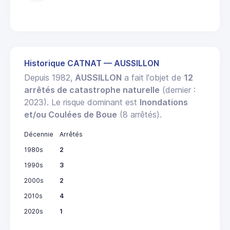
R
Historique CATNAT — AUSSILLON
Depuis 1982,
AUSSILLON
a fait l'objet de
12
arrêtés de catastrophe naturelle
(dernier :
2023). Le risque dominant est
Inondations
et/ou Coulées de Boue
(8 arrêtés).
Décennie
Arrêtés
1980s
2
1990s
3
2000s
2
2010s
4
2020s
1