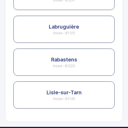
Insee : 81257
Labruguière
Insee : 81120
Rabastens
Insee : 81220
Lisle-sur-Tarn
Insee : 81145