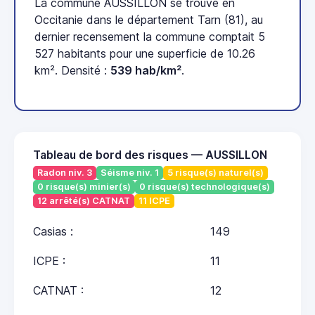
La commune AUSSILLON se trouve en
Occitanie dans le département Tarn (81), au
dernier recensement la commune comptait 5
527 habitants pour une superficie de 10.26
km². Densité :
539 hab/km²
.
Tableau de bord des risques — AUSSILLON
Radon niv. 3
Séisme niv. 1
5 risque(s) naturel(s)
0 risque(s) minier(s)
0 risque(s) technologique(s)
12 arrêté(s) CATNAT
11 ICPE
Casias :
149
ICPE :
11
CATNAT :
12