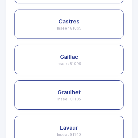
Castres
Insee : 81065
Gaillac
Insee : 81099
Graulhet
Insee : 81105
Lavaur
Insee : 81140