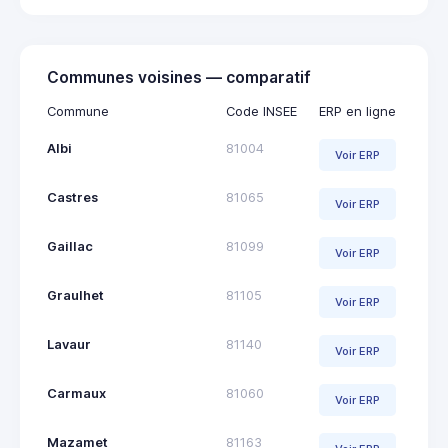
Communes voisines — comparatif
Commune
Code INSEE
ERP en ligne
Albi
81004
Voir ERP
Castres
81065
Voir ERP
Gaillac
81099
Voir ERP
Graulhet
81105
Voir ERP
Lavaur
81140
Voir ERP
Carmaux
81060
Voir ERP
Mazamet
81163