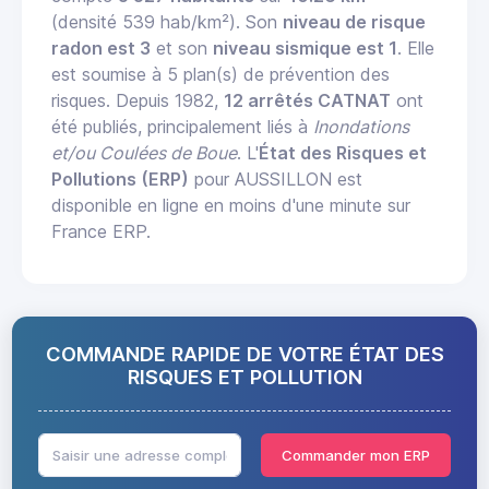
(densité 539 hab/km²). Son
niveau de risque
radon est 3
et son
niveau sismique est 1
. Elle
est soumise à 5 plan(s) de prévention des
risques. Depuis 1982,
12 arrêtés CATNAT
ont
été publiés, principalement liés à
Inondations
et/ou Coulées de Boue
. L'
État des Risques et
Pollutions (ERP)
pour AUSSILLON est
disponible en ligne en moins d'une minute sur
France ERP.
COMMANDE RAPIDE DE VOTRE ÉTAT DES
RISQUES ET POLLUTION
Commander mon ERP