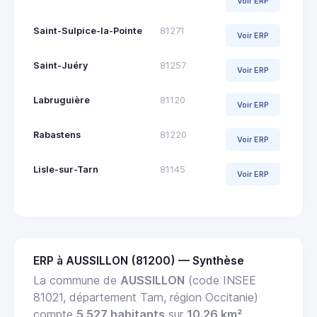
Voir ERP
Saint-Sulpice-la-Pointe
81271
Voir ERP
Saint-Juéry
81257
Voir ERP
Labruguière
81120
Voir ERP
Rabastens
81220
Voir ERP
Lisle-sur-Tarn
81145
Voir ERP
ERP à AUSSILLON (81200) — Synthèse
La commune de
AUSSILLON
(code INSEE
81021, département Tarn, région Occitanie)
compte
5 527 habitants
sur
10.26 km²