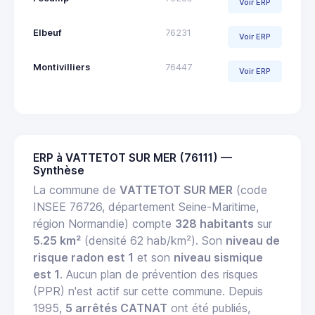
Voir ERP
Elbeuf
76231
Voir ERP
Montivilliers
76447
Voir ERP
ERP à VATTETOT SUR MER (76111) —
Synthèse
La commune de
VATTETOT SUR MER
(code
INSEE 76726, département Seine-Maritime,
région Normandie) compte
328 habitants
sur
5.25 km²
(densité 62 hab/km²). Son
niveau de
risque radon est 1
et son
niveau sismique
est 1
. Aucun plan de prévention des risques
(PPR) n'est actif sur cette commune. Depuis
1995,
5 arrêtés CATNAT
ont été publiés,