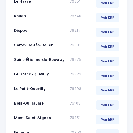
Le Havre
76351
Voir ERP
Rouen
76540
Voir ERP
Dieppe
76217
Voir ERP
Sotteville-lès-Rouen
76681
Voir ERP
Saint-Étienne-du-Rouvray
76575
Voir ERP
Le Grand-Quevilly
76322
Voir ERP
Le Petit-Quevilly
76498
Voir ERP
Bois-Guillaume
76108
Voir ERP
Mont-Saint-Aignan
76451
Voir ERP
Fécamp
76259