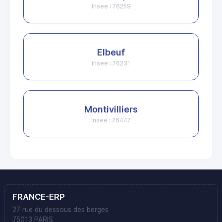
Insee : 76259
Elbeuf
Insee : 76231
Montivilliers
Insee : 76447
FRANCE-ERP
27 rue du dessous des berges
75013 PARIS