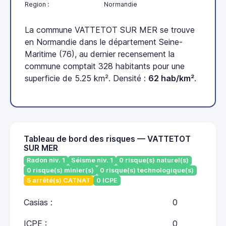
Region :
Normandie
La commune VATTETOT SUR MER se trouve
en Normandie dans le département Seine-
Maritime (76), au dernier recensement la
commune comptait 328 habitants pour une
superficie de 5.25 km². Densité :
62 hab/km²
.
Tableau de bord des risques — VATTETOT
SUR MER
Radon niv. 1
Séisme niv. 1
0 risque(s) naturel(s)
0 risque(s) minier(s)
0 risque(s) technologique(s)
5 arrêté(s) CATNAT
0 ICPE
Casias :
0
ICPE :
0