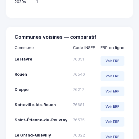
2020s
1
Communes voisines — comparatif
Commune
Code INSEE
ERP en ligne
Le Havre
76351
Voir ERP
Rouen
76540
Voir ERP
Dieppe
76217
Voir ERP
Sotteville-lès-Rouen
76681
Voir ERP
Saint-Étienne-du-Rouvray
76575
Voir ERP
Le Grand-Quevilly
76322
Voir ERP