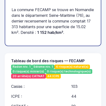
La commune FECAMP se trouve en Normandie
dans le département Seine-Maritime (76), au
dernier recensement la commune comptait 17
313 habitants pour une superficie de 15.02
km². Densité :
1 152 hab/km²
.
Tableau de bord des risques — FECAMP
Radon niv. 1
Séisme niv. 1
4 risque(s) naturel(s)
0 risque(s) minier(s)
0 risque(s) technologique(s)
20 arrêté(s) CATNAT
44 ICPE
Casias :
103
ICPE :
44