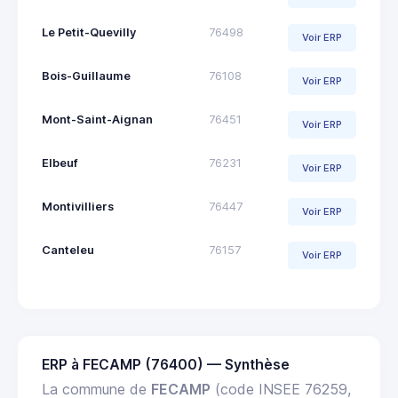
Le Petit-Quevilly
76498
Voir ERP
Bois-Guillaume
76108
Voir ERP
Mont-Saint-Aignan
76451
Voir ERP
Elbeuf
76231
Voir ERP
Montivilliers
76447
Voir ERP
Canteleu
76157
Voir ERP
ERP à FECAMP (76400) — Synthèse
La commune de
FECAMP
(code INSEE 76259,