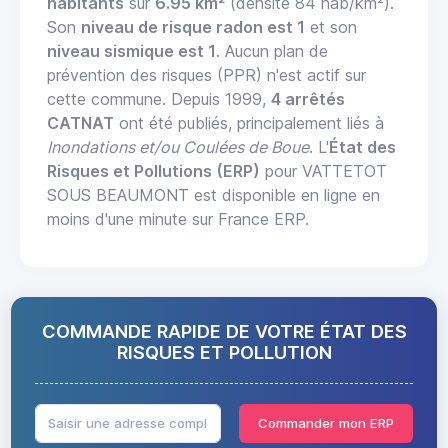
habitants
sur
6.95 km²
(densité 84 hab/km²).
Son
niveau de risque radon est 1
et son
niveau sismique est 1
. Aucun plan de
prévention des risques (PPR) n'est actif sur
cette commune. Depuis 1999,
4 arrêtés
CATNAT
ont été publiés, principalement liés à
Inondations et/ou Coulées de Boue
. L'
État des
Risques et Pollutions (ERP)
pour VATTETOT
SOUS BEAUMONT est disponible en ligne en
moins d'une minute sur France ERP.
COMMANDE RAPIDE DE VOTRE ÉTAT DES
RISQUES ET POLLUTION
Commander mon ERP