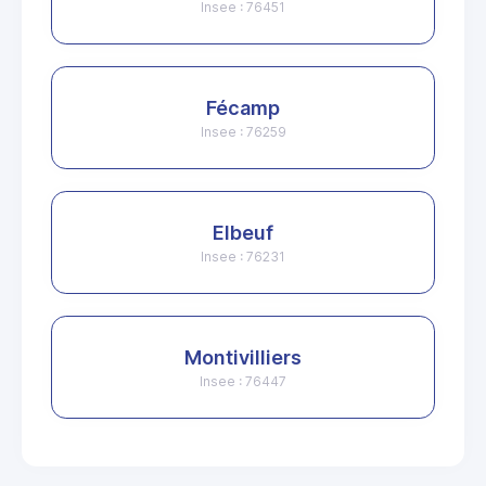
Insee : 76451
Fécamp
Insee : 76259
Elbeuf
Insee : 76231
Montivilliers
Insee : 76447