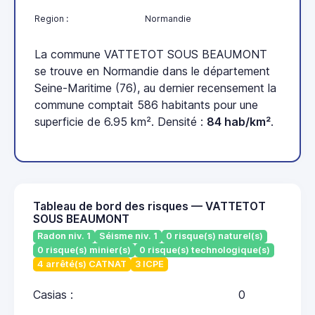
Region :
Normandie
La commune VATTETOT SOUS BEAUMONT
se trouve en Normandie dans le département
Seine-Maritime (76), au dernier recensement la
commune comptait 586 habitants pour une
superficie de 6.95 km². Densité :
84 hab/km²
.
Tableau de bord des risques — VATTETOT
SOUS BEAUMONT
Radon niv. 1
Séisme niv. 1
0 risque(s) naturel(s)
0 risque(s) minier(s)
0 risque(s) technologique(s)
4 arrêté(s) CATNAT
3 ICPE
Casias :
0