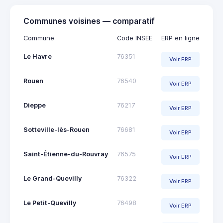
Communes voisines — comparatif
Commune
Code INSEE
ERP en ligne
Le Havre
76351
Voir ERP
Rouen
76540
Voir ERP
Dieppe
76217
Voir ERP
Sotteville-lès-Rouen
76681
Voir ERP
Saint-Étienne-du-Rouvray
76575
Voir ERP
Le Grand-Quevilly
76322
Voir ERP
Le Petit-Quevilly
76498
Voir ERP