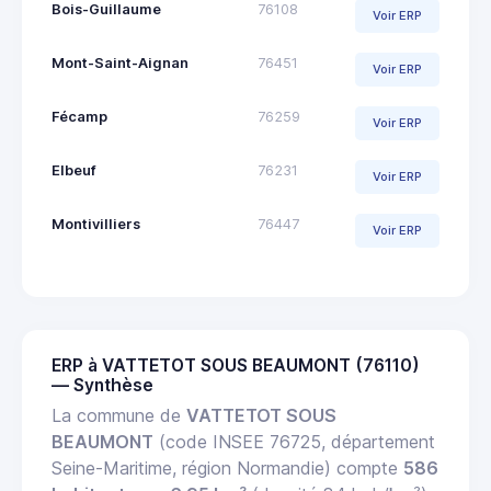
Bois-Guillaume
76108
Voir ERP
Mont-Saint-Aignan
76451
Voir ERP
Fécamp
76259
Voir ERP
Elbeuf
76231
Voir ERP
Montivilliers
76447
Voir ERP
ERP à VATTETOT SOUS BEAUMONT (76110)
— Synthèse
La commune de
VATTETOT SOUS
BEAUMONT
(code INSEE 76725, département
Seine-Maritime, région Normandie) compte
586