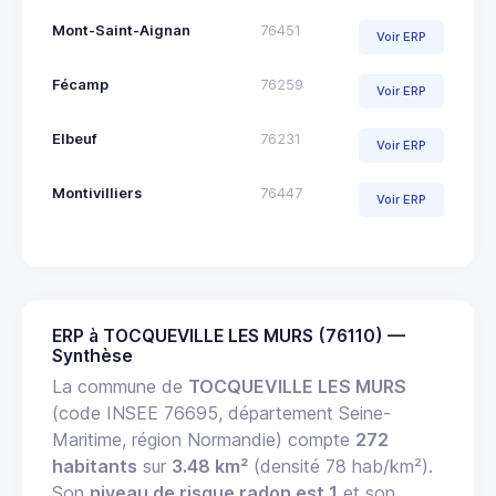
Mont-Saint-Aignan
76451
Voir ERP
Fécamp
76259
Voir ERP
Elbeuf
76231
Voir ERP
Montivilliers
76447
Voir ERP
ERP à TOCQUEVILLE LES MURS (76110) —
Synthèse
La commune de
TOCQUEVILLE LES MURS
(code INSEE 76695, département Seine-
Maritime, région Normandie) compte
272
habitants
sur
3.48 km²
(densité 78 hab/km²).
Son
niveau de risque radon est 1
et son