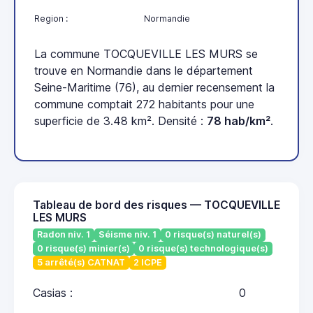
Region :
Normandie
La commune TOCQUEVILLE LES MURS se
trouve en Normandie dans le département
Seine-Maritime (76), au dernier recensement la
commune comptait 272 habitants pour une
superficie de 3.48 km². Densité :
78 hab/km²
.
Tableau de bord des risques — TOCQUEVILLE
LES MURS
Radon niv. 1
Séisme niv. 1
0 risque(s) naturel(s)
0 risque(s) minier(s)
0 risque(s) technologique(s)
5 arrêté(s) CATNAT
2 ICPE
Casias :
0