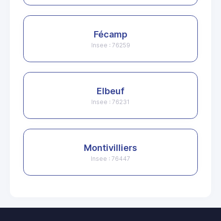
Fécamp
Insee : 76259
Elbeuf
Insee : 76231
Montivilliers
Insee : 76447