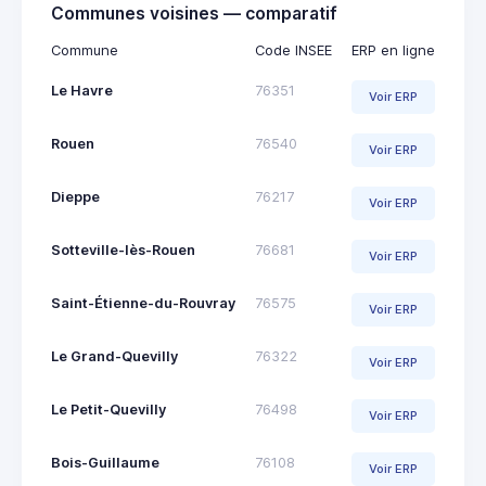
Communes voisines — comparatif
Commune
Code INSEE
ERP en ligne
Le Havre
76351
Voir ERP
Rouen
76540
Voir ERP
Dieppe
76217
Voir ERP
Sotteville-lès-Rouen
76681
Voir ERP
Saint-Étienne-du-Rouvray
76575
Voir ERP
Le Grand-Quevilly
76322
Voir ERP
Le Petit-Quevilly
76498
Voir ERP
Bois-Guillaume
76108
Voir ERP