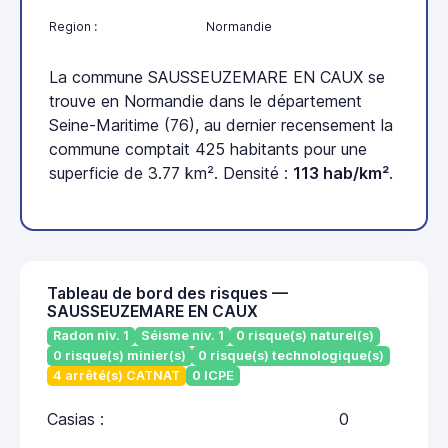
Region :
Normandie
La commune SAUSSEUZEMARE EN CAUX se
trouve en Normandie dans le département
Seine-Maritime (76), au dernier recensement la
commune comptait 425 habitants pour une
superficie de 3.77 km². Densité :
113 hab/km²
.
Tableau de bord des risques —
SAUSSEUZEMARE EN CAUX
Radon niv. 1
Séisme niv. 1
0 risque(s) naturel(s)
0 risque(s) minier(s)
0 risque(s) technologique(s)
4 arrêté(s) CATNAT
0 ICPE
Casias :
0