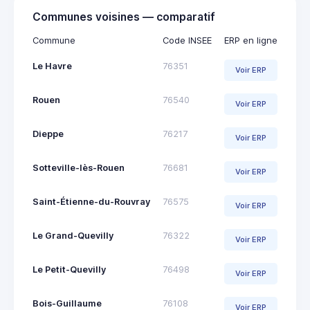
Communes voisines — comparatif
Commune
Code INSEE
ERP en ligne
Le Havre
76351
Voir ERP
Rouen
76540
Voir ERP
Dieppe
76217
Voir ERP
Sotteville-lès-Rouen
76681
Voir ERP
Saint-Étienne-du-Rouvray
76575
Voir ERP
Le Grand-Quevilly
76322
Voir ERP
Le Petit-Quevilly
76498
Voir ERP
Bois-Guillaume
76108
Voir ERP