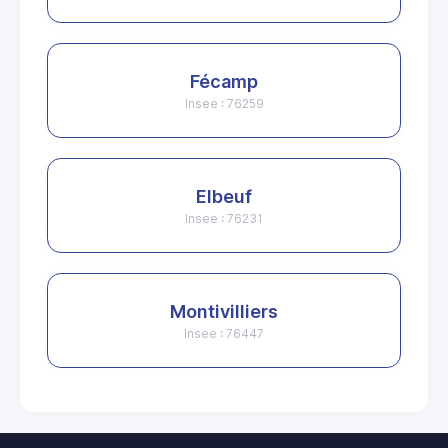
Fécamp
Insee : 76259
Elbeuf
Insee : 76231
Montivilliers
Insee : 76447