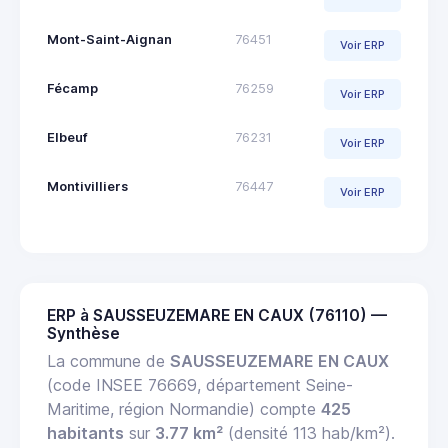
Mont-Saint-Aignan
76451
Voir ERP
Fécamp
76259
Voir ERP
Elbeuf
76231
Voir ERP
Montivilliers
76447
Voir ERP
ERP à SAUSSEUZEMARE EN CAUX (76110) —
Synthèse
La commune de
SAUSSEUZEMARE EN CAUX
(code INSEE 76669, département Seine-
Maritime, région Normandie) compte
425
habitants
sur
3.77 km²
(densité 113 hab/km²).