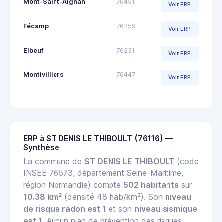
Mont-Saint-Aignan
76451
Voir ERP
Fécamp
76259
Voir ERP
Elbeuf
76231
Voir ERP
Montivilliers
76447
Voir ERP
ERP à ST DENIS LE THIBOULT (76116) —
Synthèse
La commune de
ST DENIS LE THIBOULT
(code
INSEE 76573, département Seine-Maritime,
région Normandie) compte
502 habitants
sur
10.38 km²
(densité 48 hab/km²). Son
niveau
de risque radon est 1
et son
niveau sismique
est 1
. Aucun plan de prévention des risques