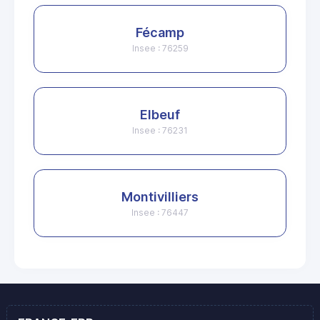
Fécamp
Insee : 76259
Elbeuf
Insee : 76231
Montivilliers
Insee : 76447