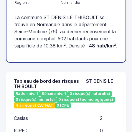
Region :
Normandie
La commune ST DENIS LE THIBOULT se
trouve en Normandie dans le département
Seine-Maritime (76), au dernier recensement la
commune comptait 502 habitants pour une
superficie de 10.38 km². Densité :
48 hab/km²
.
Tableau de bord des risques — ST DENIS LE
THIBOULT
Radon niv. 1
Séisme niv. 1
0 risque(s) naturel(s)
0 risque(s) minier(s)
0 risque(s) technologique(s)
4 arrêté(s) CATNAT
0 ICPE
Casias :
2
ICPE :
0