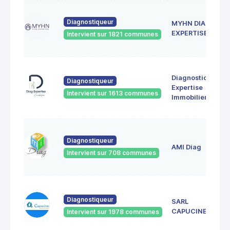
Diagnostiqueur
MYHN DIAG
EXPERTISE
Intervient sur 1821 communes
Diagnostic
Diagnostiqueur
Expertise
Intervient sur 1613 communes
Immobilier
Diagnostiqueur
AMI Diag
Intervient sur 708 communes
Diagnostiqueur
SARL
CAPUCINE
Intervient sur 1978 communes