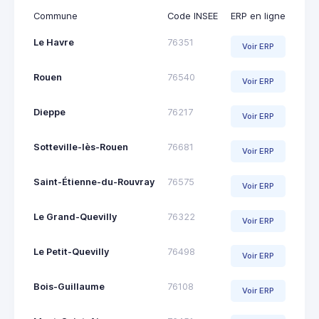
Commune
Code INSEE
ERP en ligne
Le Havre
76351
Voir ERP
Rouen
76540
Voir ERP
Dieppe
76217
Voir ERP
Sotteville-lès-Rouen
76681
Voir ERP
Saint-Étienne-du-Rouvray
76575
Voir ERP
Le Grand-Quevilly
76322
Voir ERP
Le Petit-Quevilly
76498
Voir ERP
Bois-Guillaume
76108
Voir ERP