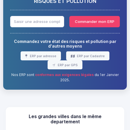
RISQUES ET POLLUTION
Commander mon ERP
Commandez votre état des risques et pollution par
d'autres moyens
ERP par adresse
ERP par Cadastre
ERP par GPS
Nos ERP sont
conformes aux exigences légales
du 1er Janvier
2025.
Les grandes villes dans le même
departement