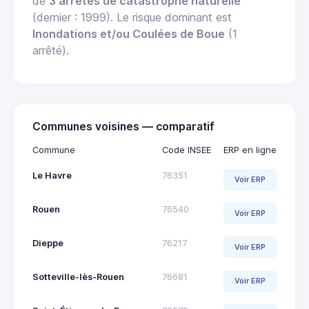
de
3 arrêtés de catastrophe naturelle
(dernier : 1999). Le risque dominant est
Inondations et/ou Coulées de Boue
(1
arrêté).
Communes voisines — comparatif
Commune
Code INSEE
ERP en ligne
Le Havre
76351
Voir ERP
Rouen
76540
Voir ERP
Dieppe
76217
Voir ERP
Sotteville-lès-Rouen
76681
Voir ERP