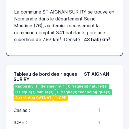
La commune ST AIGNAN SUR RY se trouve en
Normandie dans le département Seine-
Maritime (76), au dernier recensement la
commune comptait 341 habitants pour une
superficie de 7.93 km². Densité :
43 hab/km²
.
Tableau de bord des risques — ST AIGNAN
SUR RY
Radon niv. 1
Séisme niv. 1
0 risque(s) naturel(s)
0 risque(s) minier(s)
0 risque(s) technologique(s)
3 arrêté(s) CATNAT
1 ICPE
Casias :
1
ICPE :
1