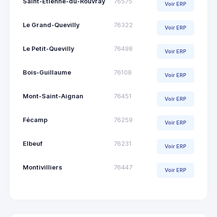
Saint-Étienne-du-Rouvray
76575
Voir ERP
Le Grand-Quevilly
76322
Voir ERP
Le Petit-Quevilly
76498
Voir ERP
Bois-Guillaume
76108
Voir ERP
Mont-Saint-Aignan
76451
Voir ERP
Fécamp
76259
Voir ERP
Elbeuf
76231
Voir ERP
Montivilliers
76447
Voir ERP