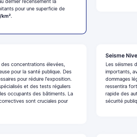
au dernier recensement la
tants pour une superficie de
/km²
.
Seisme Nive
t des concentrations élevées,
Les séismes 
euse pour la santé publique. Des
importants, a
saires pour réduire l'exposition.
dommages lége
écialisés et des tests réguliers
ressentira fo
 les occupants des bâtiments. La
rapide des aut
 correctives sont cruciales pour
sécurité publi