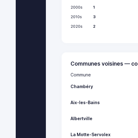
2000s
1
2010s
3
2020s
2
Communes voisines — co
Commune
Chambéry
Aix-les-Bains
Albertville
La Motte-Servolex