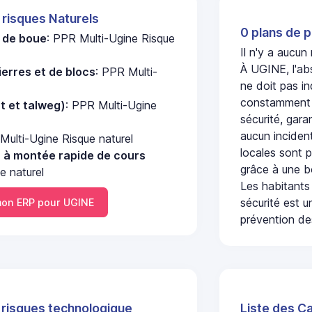
 risques Naturels
0 plans de p
e de boue
: PPR Multi-Ugine Risque
Il n'y a aucu
À UGINE, l'ab
erres et de blocs
: PPR Multi-
ne doit pas i
constamment s
nt et talweg)
: PPR Multi-Ugine
sécurité, gara
aucun incident
Multi-Ugine Risque naturel
locales sont p
u à montée rapide de cours
grâce à une b
e naturel
Les habitants
sécurité est u
on ERP pour UGINE
prévention des
 risques technologique
Liste des C