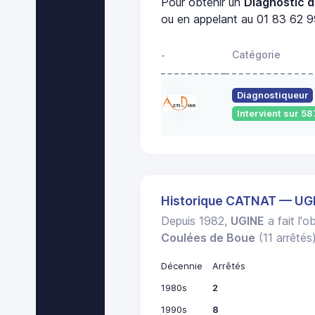
Pour obtenir un
Diagnostic d
ou en appelant au 01 83 62 99
Catégorie
-
Diagnostiqueur
Intervient sur 
Historique CATNAT — UG
Depuis 1982,
UGINE
a fait l'o
Coulées de Boue
(11 arrêtés)
Décennie
Arrêtés
1980s
2
1990s
8