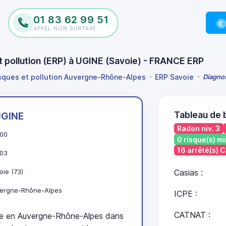
01 83 62 99 51
APPEL NON SURTAXÉ
et pollution (ERP) à UGINE (Savoie) - FRANCE ERP
isques et pollution Auvergne-Rhône-Alpes
ERP Savoie
Diagnos
Tableau de 
GINE
Radon niv. 3
00
0 risque(s) mi
16 arrêté(s)
03
oie (73)
Casias :
ergne-Rhône-Alpes
ICPE :
CATNAT :
e en Auvergne-Rhône-Alpes dans