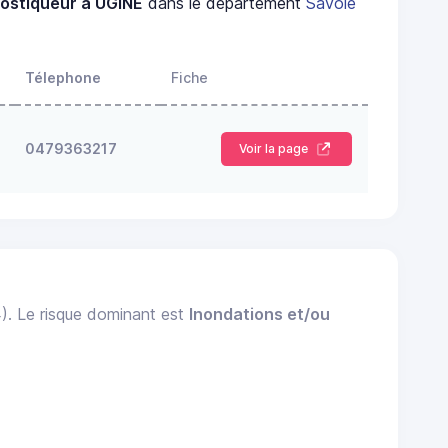
ostiqueur à UGINE
dans le département
Savoie
Télephone
Fiche
0479363217
Voir la page
4). Le risque dominant est
Inondations et/ou