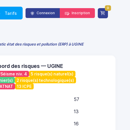
0
Tarifs
Connexion
Inscription
tic état des risques et pollution (ERP) à UGINE
bord des risques — UGINE
Séisme niv. 4
5 risque(s) naturel(s)
nier(s)
2 risque(s) technologique(s)
 CATNAT
13 ICPE
57
13
16