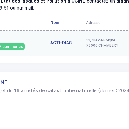
'État des Risques et Pollution à UGINE
contactez un
diagn
 51 ou par mail.
Nom
Adresse
12, rue de Boigne
ACTI-DIAG
73000 CHAMBERY
587 communes
INE
bjet de
16 arrêtés de catastrophe naturelle
(dernier : 202
.