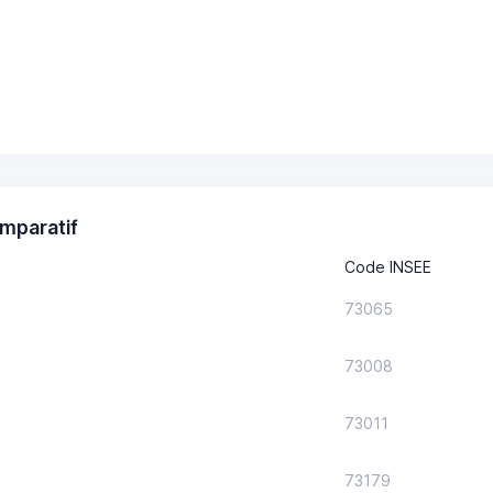
mparatif
Code INSEE
73065
73008
73011
73179