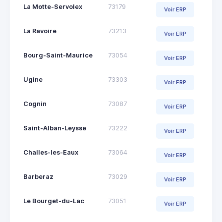
La Motte-Servolex
73179
Voir ERP
La Ravoire
73213
Voir ERP
Bourg-Saint-Maurice
73054
Voir ERP
Ugine
73303
Voir ERP
Cognin
73087
Voir ERP
Saint-Alban-Leysse
73222
Voir ERP
Challes-les-Eaux
73064
Voir ERP
Barberaz
73029
Voir ERP
Le Bourget-du-Lac
73051
Voir ERP