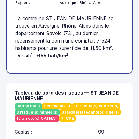
Region :
Auvergne-Rhône-Alpes
La commune ST JEAN DE MAURIENNE se
trouve en Auvergne-Rhône-Alpes dans le
département Savoie (73), au dernier
recensement la commune comptait 7 524
habitants pour une superficie de 11.50 km².
Densité :
655 hab/km²
.
Tableau de bord des risques — ST JEAN DE
MAURIENNE
Radon niv. 1
Séisme niv. 3
19 risque(s) naturel(s)
0 risque(s) minier(s)
3 risque(s) technologique(s)
12 arrêté(s) CATNAT
7 ICPE
Casias :
99