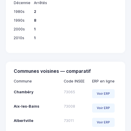
Décennie
Arrêtés
1980s
2
1990s
8
2000s
1
2010s
1
Communes voisines — comparatif
Commune
Code INSEE
ERP en ligne
Chambéry
73065
Voir ERP
Aix-les-Bains
73008
Voir ERP
Albertville
73011
Voir ERP