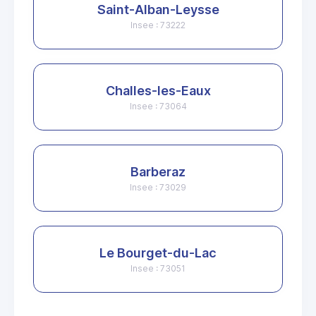
Saint-Alban-Leysse
Insee : 73222
Challes-les-Eaux
Insee : 73064
Barberaz
Insee : 73029
Le Bourget-du-Lac
Insee : 73051