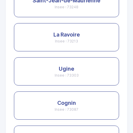
Saint-Jean-de-Maurienne
Insee : 73248
La Ravoire
Insee : 73213
Ugine
Insee : 73303
Cognin
Insee : 73087