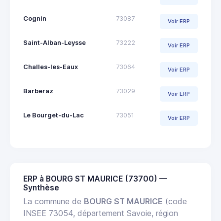
Cognin
73087
Voir ERP
Saint-Alban-Leysse
73222
Voir ERP
Challes-les-Eaux
73064
Voir ERP
Barberaz
73029
Voir ERP
Le Bourget-du-Lac
73051
Voir ERP
ERP à BOURG ST MAURICE (73700) —
Synthèse
La commune de
BOURG ST MAURICE
(code
INSEE 73054, département Savoie, région