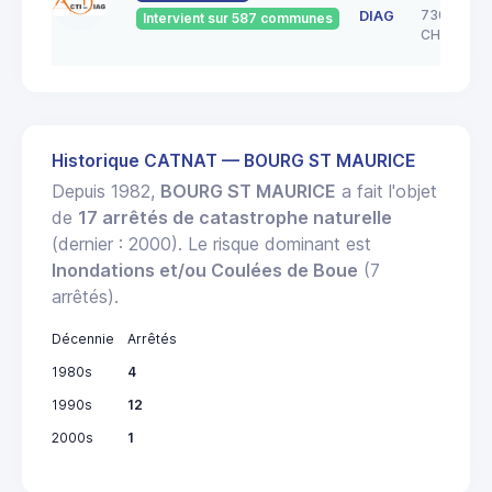
73000
DIAG
Intervient sur 587 communes
CHAMBER
Historique CATNAT — BOURG ST MAURICE
Depuis 1982,
BOURG ST MAURICE
a fait l'objet
de
17 arrêtés de catastrophe naturelle
(dernier : 2000). Le risque dominant est
Inondations et/ou Coulées de Boue
(7
arrêtés).
Décennie
Arrêtés
1980s
4
1990s
12
2000s
1