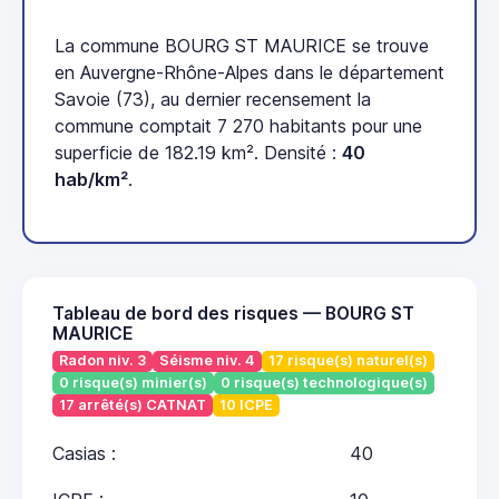
La commune BOURG ST MAURICE se trouve
en Auvergne-Rhône-Alpes dans le département
Savoie (73), au dernier recensement la
commune comptait 7 270 habitants pour une
superficie de 182.19 km². Densité :
40
hab/km²
.
Tableau de bord des risques — BOURG ST
MAURICE
Radon niv. 3
Séisme niv. 4
17 risque(s) naturel(s)
0 risque(s) minier(s)
0 risque(s) technologique(s)
17 arrêté(s) CATNAT
10 ICPE
Casias :
40