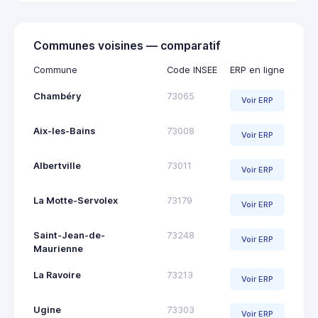
Communes voisines — comparatif
Commune
Code INSEE
ERP en ligne
Chambéry
73065
Voir ERP
Aix-les-Bains
73008
Voir ERP
Albertville
73011
Voir ERP
La Motte-Servolex
73179
Voir ERP
Saint-Jean-de-
73248
Voir ERP
Maurienne
La Ravoire
73213
Voir ERP
Ugine
73303
Voir ERP