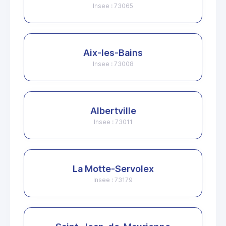
Insee : 73065
Aix-les-Bains
Insee : 73008
Albertville
Insee : 73011
La Motte-Servolex
Insee : 73179