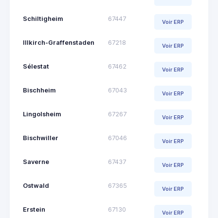
Schiltigheim
67447
Voir ERP
Illkirch-Graffenstaden
67218
Voir ERP
Sélestat
67462
Voir ERP
Bischheim
67043
Voir ERP
Lingolsheim
67267
Voir ERP
Bischwiller
67046
Voir ERP
Saverne
67437
Voir ERP
Ostwald
67365
Voir ERP
Erstein
67130
Voir ERP