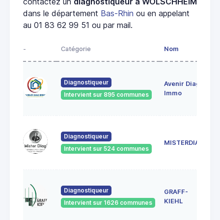
contactez un
diagnostiqueur à WOLSCHHEIM
dans le département
Bas-Rhin
ou en appelant
au 01 83 62 99 51 ou par mail.
-
Catégorie
Nom
A
28
Diagnostiqueur
Avenir Diag
Ma
6
Immo
Intervient sur 895 communes
Ge
18
Diagnostiqueur
Sc
MISTERDIAG
6
Intervient sur 524 communes
G
1A
Diagnostiqueur
GRAFF-
6
S
KIEHL
Intervient sur 1626 communes
S