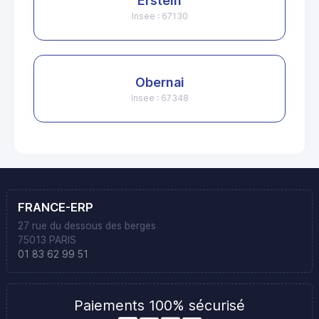
Erstein
Insee : 67130
Obernai
Insee : 67348
FRANCE-ERP
27 rue du dessous des berges
75013 PARIS
01 83 62 99 51
Paiements 100% sécurisé