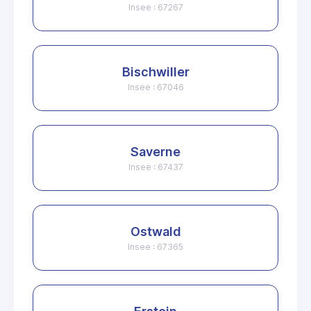
Insee : 67267
Bischwiller
Insee : 67046
Saverne
Insee : 67437
Ostwald
Insee : 67365