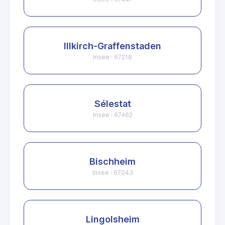
Illkirch-Graffenstaden
Insee : 67218
Sélestat
Insee : 67462
Bischheim
Insee : 67043
Lingolsheim