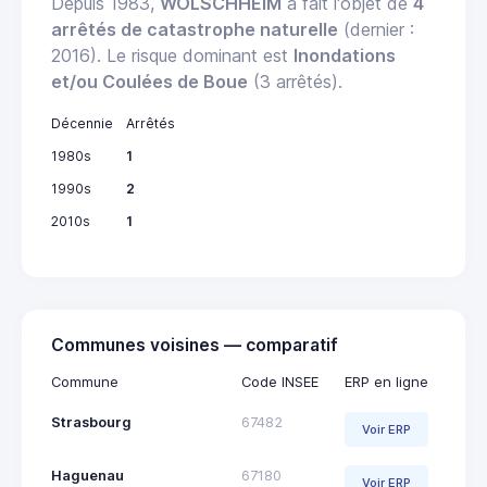
Depuis 1983,
WOLSCHHEIM
a fait l'objet de
4
arrêtés de catastrophe naturelle
(dernier :
2016). Le risque dominant est
Inondations
et/ou Coulées de Boue
(3 arrêtés).
Décennie
Arrêtés
1980s
1
1990s
2
2010s
1
Communes voisines — comparatif
Commune
Code INSEE
ERP en ligne
Strasbourg
67482
Voir ERP
Haguenau
67180
Voir ERP