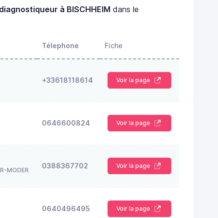
diagnostiqueur à BISCHHEIM
dans le
Télephone
Fiche
+33618118614
Voir la page
0646600824
Voir la page
0388367702
Voir la page
UR-MODER
0640496495
Voir la page