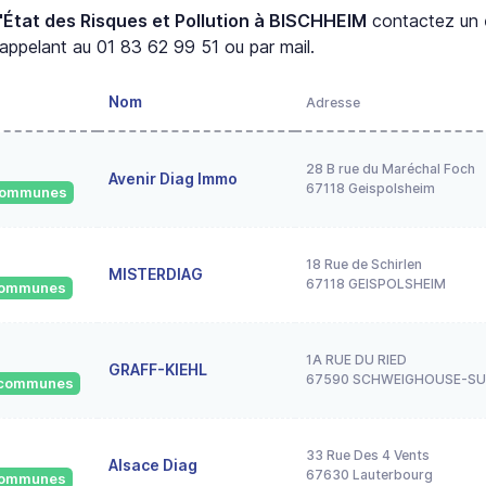
'État des Risques et Pollution à BISCHHEIM
contactez un
appelant au 01 83 62 99 51 ou par mail.
Nom
Adresse
28 B rue du Maréchal Foch
Avenir Diag Immo
67118 Geispolsheim
 communes
18 Rue de Schirlen
MISTERDIAG
67118 GEISPOLSHEIM
 communes
1A RUE DU RIED
GRAFF-KIEHL
67590 SCHWEIGHOUSE-S
6 communes
33 Rue Des 4 Vents
Alsace Diag
67630 Lauterbourg
 communes