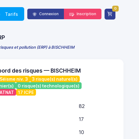
0
Tarifs
Connexion
Inscription
RP
risques et pollution (ERP) à BISCHHEIM
bord des risques — BISCHHEIM
Séisme niv. 3
3 risque(s) naturel(s)
nier(s)
0 risque(s) technologique(s)
 CATNAT
17 ICPE
82
17
10