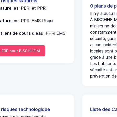
 risques Naturels
0 plans de p
aturelles
: PERI et PPRi
Il n'y a aucu
À BISCHHEIM, 
aturelles
: PPRi EMS Risque
miniers ne doi
constamment s
 lent de cours d'eau
: PPRi EMS
sécurité, gara
aucun incident
locales sont p
 ERP pour BISCHHEIM
grâce à une b
Les habitants
sécurité est u
prévention des
 risques technologique
Liste des C
ogique sur la commune de