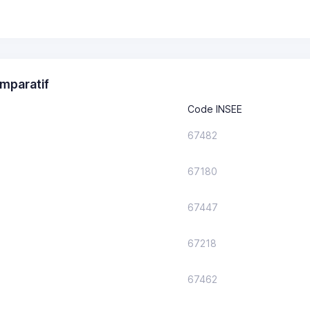
mparatif
Code INSEE
67482
67180
67447
67218
67462