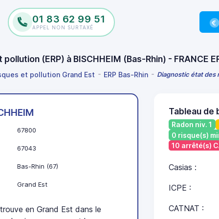
01 83 62 99 51
APPEL NON SURTAXÉ
et pollution (ERP) à BISCHHEIM (Bas-Rhin) - FRANCE E
isques et pollution Grand Est
ERP Bas-Rhin
Diagnostic état des 
Tableau de 
SCHHEIM
Radon niv. 1
67800
0 risque(s) mi
10 arrêté(s)
67043
Bas-Rhin (67)
Casias :
Grand Est
ICPE :
CATNAT :
ouve en Grand Est dans le