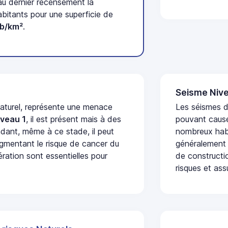
u dernier recensement la
itants pour une superficie de
ab/km²
.
Seisme Nive
naturel, représente une menace
Les séismes de
iveau 1
, il est présent mais à des
pouvant cause
dant, même à ce stade, il peut
nombreux habi
augmentant le risque de cancer du
généralement 
ération sont essentielles pour
de constructio
risques et ass