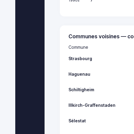
1990s
7
Communes voisines — co
Commune
Strasbourg
Haguenau
Schiltigheim
Illkirch-Graffenstaden
Sélestat