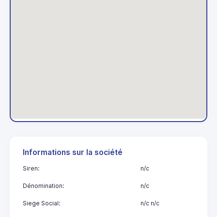
Informations sur la société
Siren:
n/c
Dénomination:
n/c
Siege Social:
n/c n/c