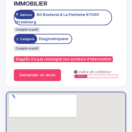
IMMOBILIER
80 Boulevard La Fontaine 67000
Adresse
Strasbourg
Compte inactif
Diagnostiqueur
Catégorie
Compte inactif
Diag2Ex n'a pas renseigné ses secteurs d'intervention
Indice de confiance
Demander un devis
30%