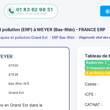
01 83 62 99 51
APPEL NON SURTAXÉ
et pollution (ERP) à WEYER (Bas-Rhin) - FRANCE ERP
isques et pollution Grand Est
ERP Bas-Rhin
Diagnostic état des 
Tableau de 
EYER
Radon niv. 1
67320
0 risque(s) mi
5 arrêté(s) C
67528
Bas-Rhin (67)
Casias :
Grand Est
ICPE :
CATNAT :
 en Grand Est dans le