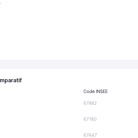
.
mparatif
Code INSEE
67482
67180
67447