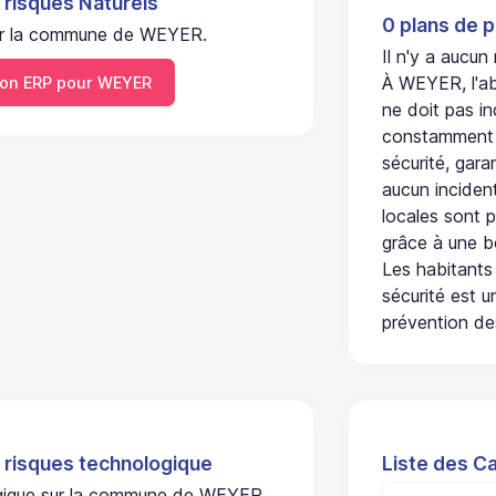
 risques Naturels
0 plans de p
 sur la commune de WEYER.
Il n'y a aucu
À WEYER, l'ab
on ERP pour WEYER
ne doit pas i
constamment s
sécurité, gara
aucun incident
locales sont p
grâce à une b
Les habitants
sécurité est u
prévention des
 risques technologique
Liste des C
logique sur la commune de WEYER.