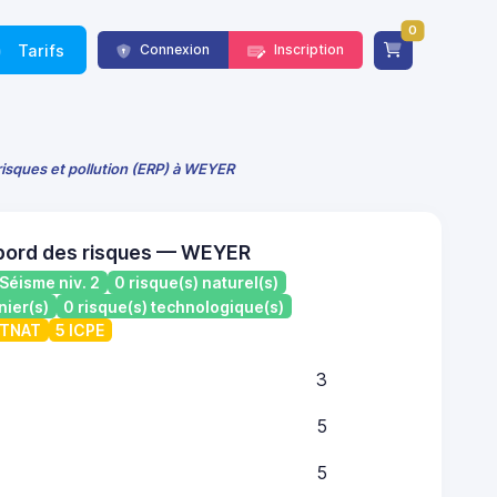
0
Tarifs
Connexion
Inscription
risques et pollution (ERP) à WEYER
bord des risques — WEYER
Séisme niv. 2
0 risque(s) naturel(s)
nier(s)
0 risque(s) technologique(s)
ATNAT
5 ICPE
3
5
5