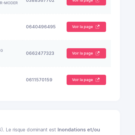
0388367702
Voir la page
UR-MODER
0640496495
Voir la page
RG
0662477323
Voir la page
0611570159
Voir la page
4). Le risque dominant est
Inondations et/ou