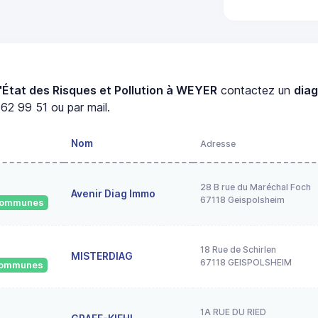
R
'État des Risques et Pollution à WEYER
contactez un
dia
62 99 51 ou par mail.
Nom
Adresse
28 B rue du Maréchal Foch
Avenir Diag Immo
67118 Geispolsheim
 communes
18 Rue de Schirlen
MISTERDIAG
67118 GEISPOLSHEIM
 communes
1A RUE DU RIED