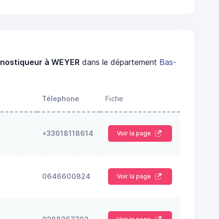
gnostiqueur à WEYER
dans le département
Bas-
Télephone
Fiche
+33618118614
Voir la page
0646600824
Voir la page