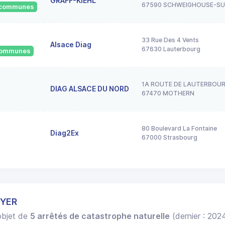
GRAFF-KIEHL
67590 SCHWEIGHOUSE-S
6 communes
33 Rue Des 4 Vents
Alsace Diag
67630 Lauterbourg
 communes
1A ROUTE DE LAUTERBOU
DIAG ALSACE DU NORD
67470 MOTHERN
80 Boulevard La Fontaine
Diag2Ex
67000 Strasbourg
EYER
'objet de
5 arrêtés de catastrophe naturelle
(dernier : 202