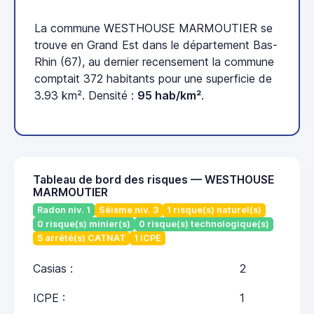
La commune WESTHOUSE MARMOUTIER se
trouve en Grand Est dans le département Bas-
Rhin (67), au dernier recensement la commune
comptait 372 habitants pour une superficie de
3.93 km². Densité :
95 hab/km²
.
Tableau de bord des risques — WESTHOUSE
MARMOUTIER
Radon niv. 1
Séisme niv. 3
1 risque(s) naturel(s)
0 risque(s) minier(s)
0 risque(s) technologique(s)
5 arrêté(s) CATNAT
1 ICPE
Casias :
2
ICPE :
1