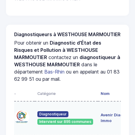
Diagnostiqueurs à WESTHOUSE MARMOUTIER
Pour obtenir un
Diagnostic d'État des
Risques et Pollution à WESTHOUSE
MARMOUTIER
contactez un
diagnostiqueur à
WESTHOUSE MARMOUTIER
dans le
département
Bas-Rhin
ou en appelant au 01 83
62 99 51 ou par mail.
-
Catégorie
Nom
A
28
Diagnostiqueur
Avenir Diag
Ma
6
Immo
Intervient sur 895 communes
Ge