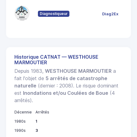
80
Fo
Diagnostiqueur
Diag2Ex
6
St
Historique CATNAT — WESTHOUSE
MARMOUTIER
Depuis 1983,
WESTHOUSE MARMOUTIER
a
fait l'objet de
5 arrêtés de catastrophe
naturelle
(dernier : 2008). Le risque dominant
est
Inondations et/ou Coulées de Boue
(4
arrêtés).
Décennie
Arrêtés
1980s
1
1990s
3