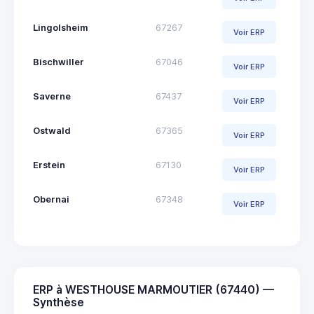
Lingolsheim
67267
Voir ERP
Bischwiller
67046
Voir ERP
Saverne
67437
Voir ERP
Ostwald
67365
Voir ERP
Erstein
67130
Voir ERP
Obernai
67348
Voir ERP
ERP à WESTHOUSE MARMOUTIER (67440) —
Synthèse