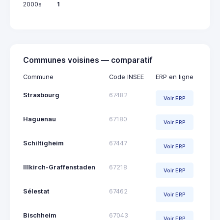
2000s
1
Communes voisines — comparatif
Commune
Code INSEE
ERP en ligne
Strasbourg
67482
Voir ERP
Haguenau
67180
Voir ERP
Schiltigheim
67447
Voir ERP
Illkirch-Graffenstaden
67218
Voir ERP
Sélestat
67462
Voir ERP
Bischheim
67043
Voir ERP