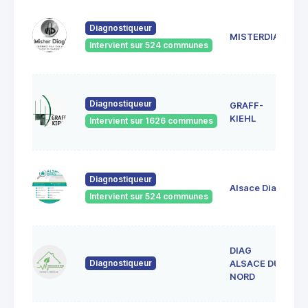
18
Diagnostiqueur
Sc
MISTERDIAG
6
Intervient sur 524 communes
G
1A
Diagnostiqueur
GRAFF-
6
S
KIEHL
Intervient sur 1626 communes
S
33
Diagnostiqueur
Ve
Alsace Diag
6
Intervient sur 524 communes
La
DIAG
1
Diagnostiqueur
L
ALSACE DU
6
NORD