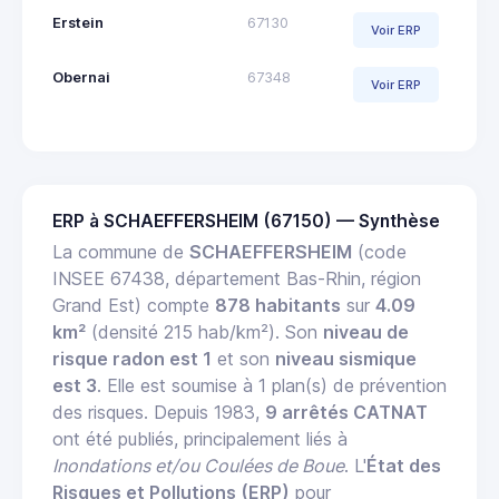
Erstein
67130
Voir ERP
Obernai
67348
Voir ERP
ERP à SCHAEFFERSHEIM (67150) — Synthèse
La commune de
SCHAEFFERSHEIM
(code
INSEE 67438, département Bas-Rhin, région
Grand Est) compte
878 habitants
sur
4.09
km²
(densité 215 hab/km²). Son
niveau de
risque radon est 1
et son
niveau sismique
est 3
. Elle est soumise à 1 plan(s) de prévention
des risques. Depuis 1983,
9 arrêtés CATNAT
ont été publiés, principalement liés à
Inondations et/ou Coulées de Boue
. L'
État des
Risques et Pollutions (ERP)
pour