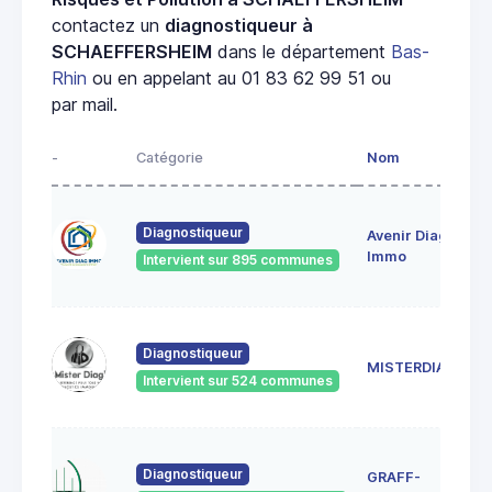
contactez un
diagnostiqueur à
SCHAEFFERSHEIM
dans le département
Bas-
Rhin
ou en appelant au 01 83 62 99 51 ou
par mail.
-
Catégorie
Nom
A
28
Diagnostiqueur
Avenir Diag
Ma
6
Immo
Intervient sur 895 communes
Ge
18
Diagnostiqueur
Sc
MISTERDIAG
6
Intervient sur 524 communes
G
1A
Diagnostiqueur
GRAFF-
6