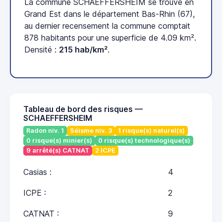
La commune SCHAEFFERSHEIM se trouve en
Grand Est dans le département Bas-Rhin (67),
au dernier recensement la commune comptait
878 habitants pour une superficie de 4.09 km².
Densité :
215 hab/km²
.
Tableau de bord des risques —
SCHAEFFERSHEIM
Radon niv. 1
Séisme niv. 3
1 risque(s) naturel(s)
0 risque(s) minier(s)
0 risque(s) technologique(s)
9 arrêté(s) CATNAT
2 ICPE
Casias :
4
ICPE :
2
CATNAT :
9