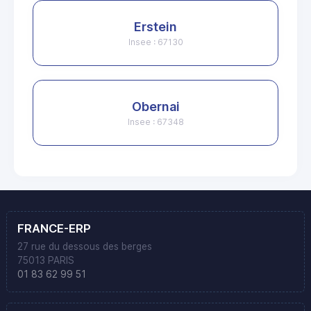
Erstein
Insee : 67130
Obernai
Insee : 67348
FRANCE-ERP
27 rue du dessous des berges
75013 PARIS
01 83 62 99 51