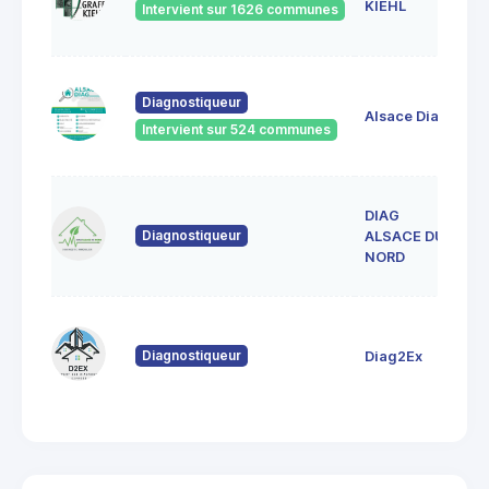
S
KIEHL
Intervient sur 1626 communes
S
33
Diagnostiqueur
Ve
Alsace Diag
6
Intervient sur 524 communes
La
DIAG
1
Diagnostiqueur
L
ALSACE DU
6
NORD
80
Fo
Diagnostiqueur
Diag2Ex
6
St