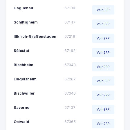
Haguenau
67180
Voir ERP
Schiltigheim
67447
Voir ERP
Illkirch-Graffenstaden
67218
Voir ERP
Sélestat
67462
Voir ERP
Bischheim
67043
Voir ERP
Lingolsheim
67267
Voir ERP
Bischwiller
67046
Voir ERP
Saverne
67437
Voir ERP
Ostwald
67365
Voir ERP