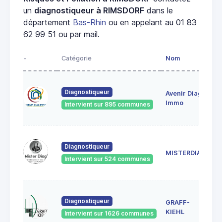
un
diagnostiqueur à RIMSDORF
dans le
département
Bas-Rhin
ou en appelant au 01 83
62 99 51 ou par mail.
-
Catégorie
Nom
A
28
Diagnostiqueur
Avenir Diag
Ma
6
Immo
Intervient sur 895 communes
Ge
18
Diagnostiqueur
Sc
MISTERDIAG
6
Intervient sur 524 communes
G
1A
Diagnostiqueur
GRAFF-
6
S
KIEHL
Intervient sur 1626 communes
S