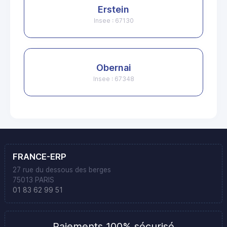
Erstein
Insee : 67130
Obernai
Insee : 67348
FRANCE-ERP
27 rue du dessous des berges
75013 PARIS
01 83 62 99 51
Paiements 100% sécurisé