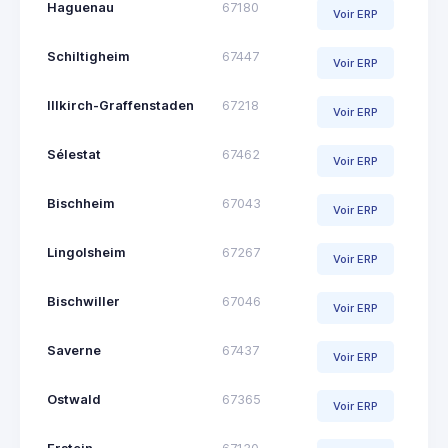
Haguenau
67180
Voir ERP
Schiltigheim
67447
Voir ERP
Illkirch-Graffenstaden
67218
Voir ERP
Sélestat
67462
Voir ERP
Bischheim
67043
Voir ERP
Lingolsheim
67267
Voir ERP
Bischwiller
67046
Voir ERP
Saverne
67437
Voir ERP
Ostwald
67365
Voir ERP