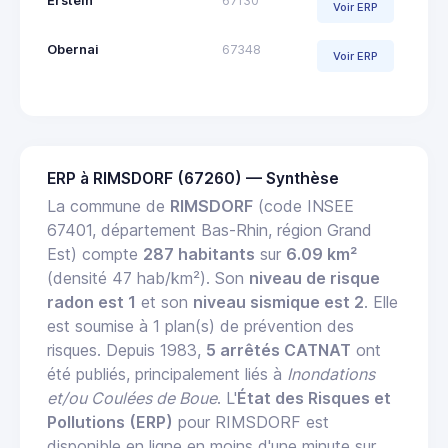
Erstein
67130
Voir ERP
Obernai
67348
Voir ERP
ERP à RIMSDORF (67260) — Synthèse
La commune de
RIMSDORF
(code INSEE
67401, département Bas-Rhin, région Grand
Est) compte
287 habitants
sur
6.09 km²
(densité 47 hab/km²). Son
niveau de risque
radon est 1
et son
niveau sismique est 2
. Elle
est soumise à 1 plan(s) de prévention des
risques. Depuis 1983,
5 arrêtés CATNAT
ont
été publiés, principalement liés à
Inondations
et/ou Coulées de Boue
. L'
État des Risques et
Pollutions (ERP)
pour RIMSDORF est
disponible en ligne en moins d'une minute sur