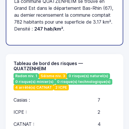
La commune QUATZENHEIM se trouve en
Grand Est dans le département Bas-Rhin (67),
au dernier recensement la commune comptait
782 habitants pour une superficie de 3.17 km².
Densité :
247 hab/km²
.
Tableau de bord des risques —
QUATZENHEIM
Radon niv. 1
Séisme niv. 3
0 risque(s) naturel(s)
0 risque(s) minier(s)
0 risque(s) technologique(s)
4 arrêté(s) CATNAT
2 ICPE
Casias :
7
ICPE :
2
CATNAT :
4