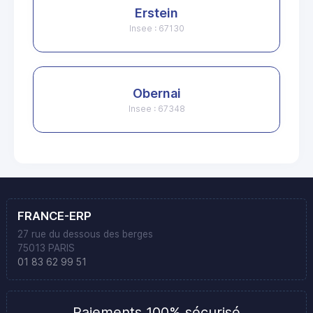
Erstein
Insee : 67130
Obernai
Insee : 67348
FRANCE-ERP
27 rue du dessous des berges
75013 PARIS
01 83 62 99 51
Paiements 100% sécurisé