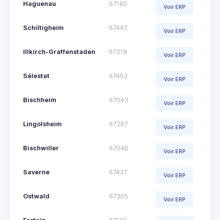
Haguenau
67180
Voir ERP
Schiltigheim
67447
Voir ERP
Illkirch-Graffenstaden
67218
Voir ERP
Sélestat
67462
Voir ERP
Bischheim
67043
Voir ERP
Lingolsheim
67267
Voir ERP
Bischwiller
67046
Voir ERP
Saverne
67437
Voir ERP
Ostwald
67365
Voir ERP