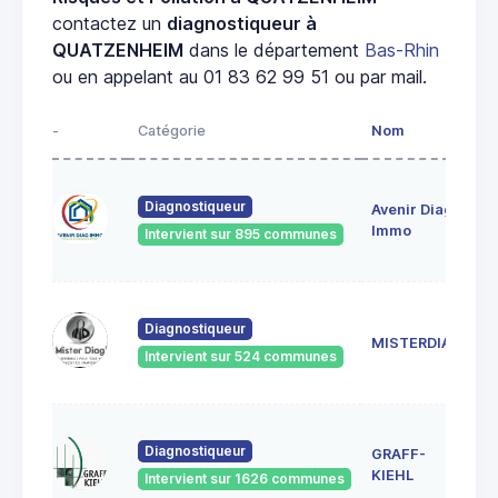
contactez un
diagnostiqueur à
QUATZENHEIM
dans le département
Bas-Rhin
ou en appelant au 01 83 62 99 51 ou par mail.
-
Catégorie
Nom
A
28
Diagnostiqueur
Avenir Diag
Ma
6
Immo
Intervient sur 895 communes
Ge
18
Diagnostiqueur
Sc
MISTERDIAG
6
Intervient sur 524 communes
G
1A
Diagnostiqueur
GRAFF-
6
S
KIEHL
Intervient sur 1626 communes
S