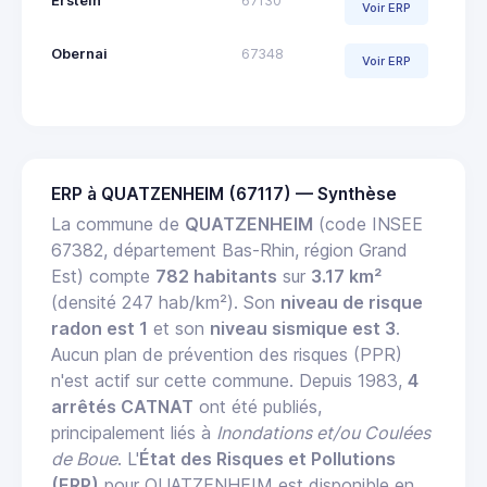
Erstein
67130
Voir ERP
Obernai
67348
Voir ERP
ERP à QUATZENHEIM (67117) — Synthèse
La commune de
QUATZENHEIM
(code INSEE
67382, département Bas-Rhin, région Grand
Est) compte
782 habitants
sur
3.17 km²
(densité 247 hab/km²). Son
niveau de risque
radon est 1
et son
niveau sismique est 3
.
Aucun plan de prévention des risques (PPR)
n'est actif sur cette commune. Depuis 1983,
4
arrêtés CATNAT
ont été publiés,
principalement liés à
Inondations et/ou Coulées
de Boue
. L'
État des Risques et Pollutions
(ERP)
pour QUATZENHEIM est disponible en