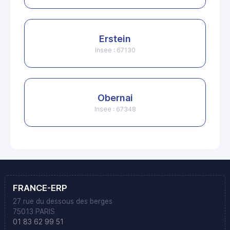
Erstein
Insee : 67130
Obernai
Insee : 67348
FRANCE-ERP
27 rue du dessous des berges
75013 PARIS
01 83 62 99 51