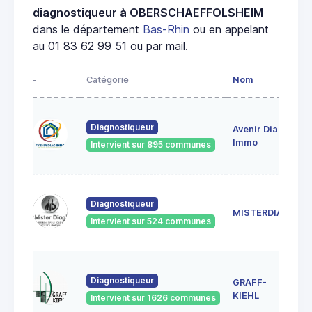
diagnostiqueur à OBERSCHAEFFOLSHEIM
dans le département
Bas-Rhin
ou en appelant
au 01 83 62 99 51 ou par mail.
-
Catégorie
Nom
A
28
Diagnostiqueur
Avenir Diag
Ma
6
Immo
Intervient sur 895 communes
Ge
18
Diagnostiqueur
Sc
MISTERDIAG
6
Intervient sur 524 communes
G
1A
Diagnostiqueur
GRAFF-
6
S
KIEHL
Intervient sur 1626 communes
S