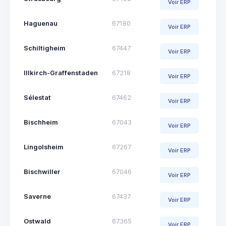
Voir ERP
Haguenau
67180
Voir ERP
Schiltigheim
67447
Voir ERP
Illkirch-Graffenstaden
67218
Voir ERP
Sélestat
67462
Voir ERP
Bischheim
67043
Voir ERP
Lingolsheim
67267
Voir ERP
Bischwiller
67046
Voir ERP
Saverne
67437
Voir ERP
Ostwald
67365
Voir ERP