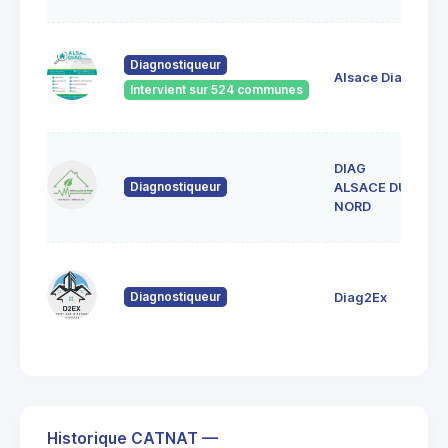
33
Diagnostiqueur
Ve
Alsace Diag
6
Intervient sur 524 communes
La
DIAG
1
Diagnostiqueur
L
ALSACE DU
6
NORD
80
Fo
Diagnostiqueur
Diag2Ex
6
St
Historique CATNAT —