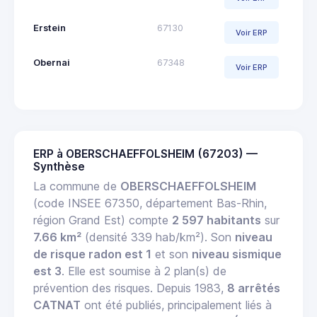
Erstein
67130
Voir ERP
Obernai
67348
Voir ERP
ERP à OBERSCHAEFFOLSHEIM (67203) —
Synthèse
La commune de
OBERSCHAEFFOLSHEIM
(code INSEE 67350, département Bas-Rhin,
région Grand Est) compte
2 597 habitants
sur
7.66 km²
(densité 339 hab/km²). Son
niveau
de risque radon est 1
et son
niveau sismique
est 3
. Elle est soumise à 2 plan(s) de
prévention des risques. Depuis 1983,
8 arrêtés
CATNAT
ont été publiés, principalement liés à