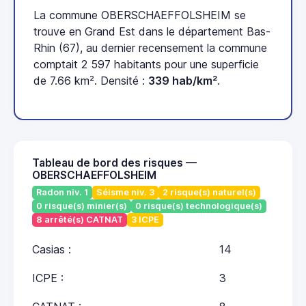
La commune OBERSCHAEFFOLSHEIM se
trouve en Grand Est dans le département Bas-
Rhin (67), au dernier recensement la commune
comptait 2 597 habitants pour une superficie
de 7.66 km². Densité :
339 hab/km²
.
Tableau de bord des risques —
OBERSCHAEFFOLSHEIM
Radon niv. 1
Séisme niv. 3
2 risque(s) naturel(s)
0 risque(s) minier(s)
0 risque(s) technologique(s)
8 arrêté(s) CATNAT
3 ICPE
Casias :
14
ICPE :
3