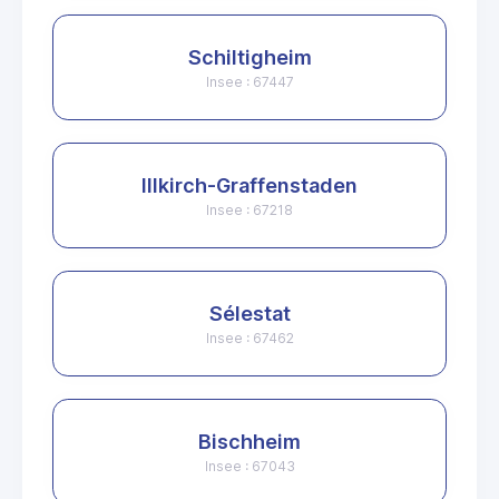
Schiltigheim
Insee : 67447
Illkirch-Graffenstaden
Insee : 67218
Sélestat
Insee : 67462
Bischheim
Insee : 67043