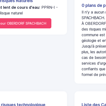
 risques Naturels
0 plans de p
 lent de cours d'eau
: PPRN-I -
Il n'y a aucu
Risque naturel
SPACHBACH.
À OBERDORF S
pour OBERDORF SPACHBACH
des risques mi
commune est c
géologie et en
Jusqu'à présen
plus, les auto
cas de besoin
services d'ur
confiants que 
formel de prév
 risques technologique
Liste des C