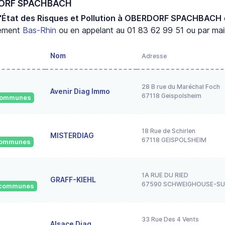
RDORF SPACHBACH
d'État des Risques et Pollution à OBERDORF SPACHBACH
tement
Bas-Rhin
ou en appelant au 01 83 62 99 51 ou par mail
Nom
Adresse
28 B rue du Maréchal Foch
Avenir Diag Immo
67118 Geispolsheim
 communes
18 Rue de Schirlen
MISTERDIAG
67118 GEISPOLSHEIM
 communes
1A RUE DU RIED
GRAFF-KIEHL
67590 SCHWEIGHOUSE-S
6 communes
33 Rue Des 4 Vents
Alsace Diag