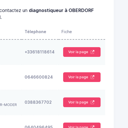
contactez un
diagnostiqueur à OBERDORF
.
Télephone
Fiche
+33618118614
Voir la page
0646600824
Voir la page
0388367702
Voir la page
UR-MODER
0640496495
Voir la page