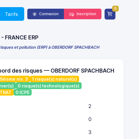
0
Tarifs
Connexion
Inscription
) - FRANCE ERP
 risques et pollution (ERP) à OBERDORF SPACHBACH
 bord des risques — OBERDORF SPACHBACH
Séisme niv. 3
1 risque(s) naturel(s)
nier(s)
0 risque(s) technologique(s)
ATNAT
0 ICPE
2
0
3