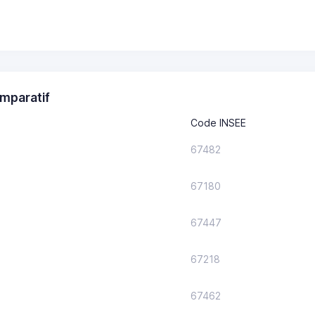
mparatif
Code INSEE
67482
67180
67447
67218
67462