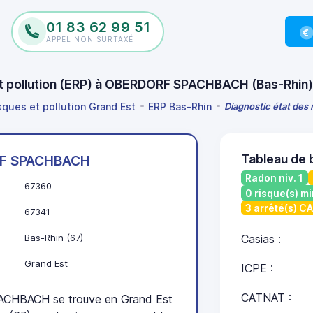
01 83 62 99 51
APPEL NON SURTAXÉ
 et pollution (ERP) à OBERDORF SPACHBACH (Bas-Rhin
isques et pollution Grand Est
ERP Bas-Rhin
Diagnostic état des
Tableau de
F SPACHBACH
Radon niv. 1
67360
0 risque(s) mi
3 arrêté(s) C
67341
Bas-Rhin (67)
Casias :
Grand Est
ICPE :
CATNAT :
HBACH se trouve en Grand Est