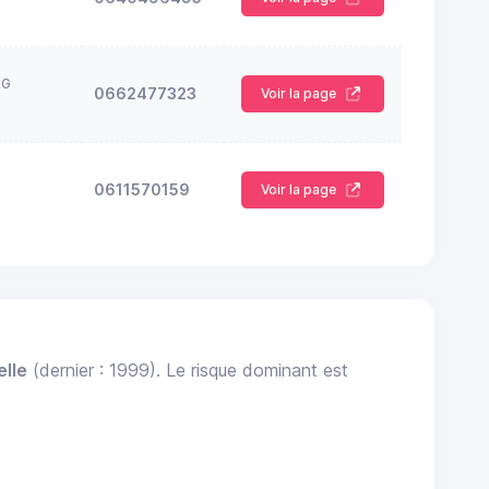
RG
0662477323
Voir la page
0611570159
Voir la page
elle
(dernier : 1999). Le risque dominant est