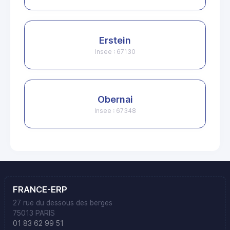
Erstein
Insee : 67130
Obernai
Insee : 67348
FRANCE-ERP
27 rue du dessous des berges
75013 PARIS
01 83 62 99 51