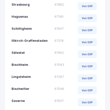
Strasbourg
67482
Voir ERP
Haguenau
67180
Voir ERP
Schiltigheim
67447
Voir ERP
Illkirch-Graffenstaden
67218
Voir ERP
Sélestat
67462
Voir ERP
Bischheim
67043
Voir ERP
Lingolsheim
67267
Voir ERP
Bischwiller
67046
Voir ERP
Saverne
67437
Voir ERP