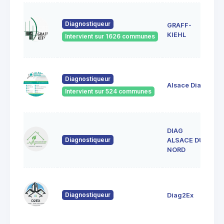
1A
Diagnostiqueur
GRAFF-
6
S
KIEHL
Intervient sur 1626 communes
S
33
Diagnostiqueur
Ve
Alsace Diag
6
Intervient sur 524 communes
La
DIAG
1
Diagnostiqueur
L
ALSACE DU
6
NORD
80
Fo
Diagnostiqueur
Diag2Ex
6
St