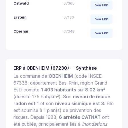
Ostwald
67365
Voir ERP
Erstein
67130
Voir ERP
Obernai
67348
Voir ERP
ERP à OBENHEIM (67230) — Synthèse
La commune de
OBENHEIM
(code INSEE
67338, département Bas-Rhin, région Grand
Est) compte
1 403 habitants
sur
8.02 km²
(densité 175 hab/km²). Son
niveau de risque
radon est 1
et son
niveau sismique est 3
. Elle
est soumise à 1 plan(s) de prévention des
risques. Depuis 1983,
6 arrêtés CATNAT
ont
été publiés, principalement liés à
Inondations