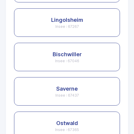
Lingolsheim
Insee : 67267
Bischwiller
Insee : 67046
Saverne
Insee : 67437
Ostwald
Insee : 67365