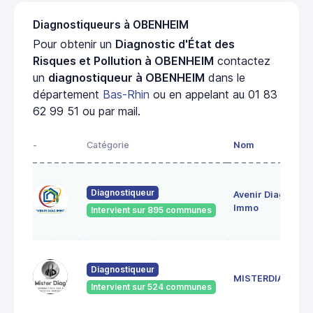
Diagnostiqueurs à OBENHEIM
Pour obtenir un
Diagnostic d'État des
Risques et Pollution à OBENHEIM
contactez
un
diagnostiqueur à OBENHEIM
dans le
département
Bas-Rhin
ou en appelant au 01 83
62 99 51 ou par mail.
-
Catégorie
Nom
A
28
Diagnostiqueur
Avenir Diag
Ma
6
Immo
Intervient sur 895 communes
Ge
18
Diagnostiqueur
Sc
MISTERDIAG
6
Intervient sur 524 communes
G