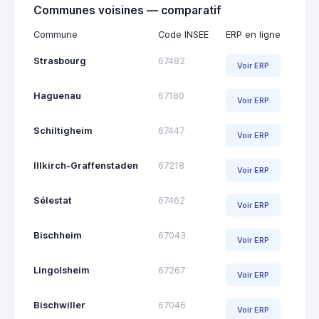
Communes voisines — comparatif
Commune
Code INSEE
ERP en ligne
Strasbourg
67482
Voir ERP
Haguenau
67180
Voir ERP
Schiltigheim
67447
Voir ERP
Illkirch-Graffenstaden
67218
Voir ERP
Sélestat
67462
Voir ERP
Bischheim
67043
Voir ERP
Lingolsheim
67267
Voir ERP
Bischwiller
67046
Voir ERP