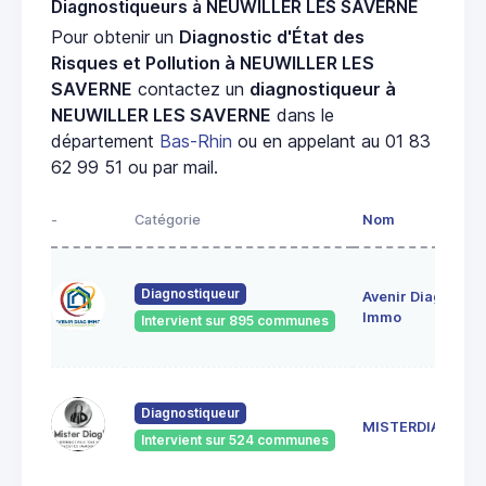
Diagnostiqueurs à NEUWILLER LES SAVERNE
Pour obtenir un
Diagnostic d'État des
Risques et Pollution à NEUWILLER LES
SAVERNE
contactez un
diagnostiqueur à
NEUWILLER LES SAVERNE
dans le
département
Bas-Rhin
ou en appelant au 01 83
62 99 51 ou par mail.
-
Catégorie
Nom
A
28
Diagnostiqueur
Avenir Diag
Ma
6
Immo
Intervient sur 895 communes
Ge
18
Diagnostiqueur
Sc
MISTERDIAG
6
Intervient sur 524 communes
G