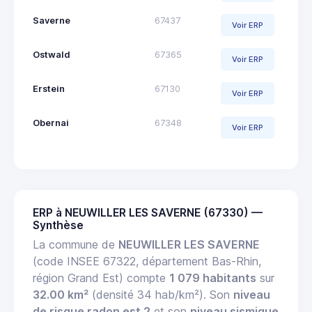
Saverne
67437
Voir ERP
Ostwald
67365
Voir ERP
Erstein
67130
Voir ERP
Obernai
67348
Voir ERP
ERP à NEUWILLER LES SAVERNE (67330) —
Synthèse
La commune de
NEUWILLER LES SAVERNE
(code INSEE 67322, département Bas-Rhin,
région Grand Est) compte
1 079 habitants
sur
32.00 km²
(densité 34 hab/km²). Son
niveau
de risque radon est 2
et son
niveau sismique