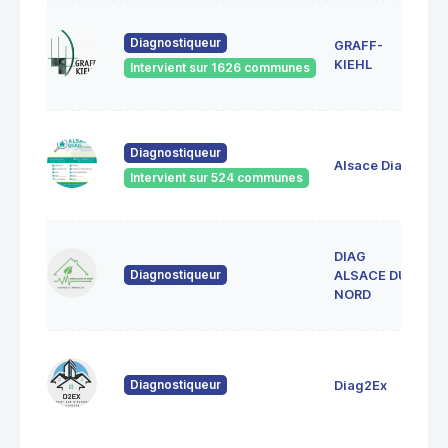
1A
Diagnostiqueur
GRAFF-
6
S
KIEHL
Intervient sur 1626 communes
S
33
Diagnostiqueur
Ve
Alsace Diag
6
Intervient sur 524 communes
La
DIAG
1
Diagnostiqueur
L
ALSACE DU
6
NORD
80
Fo
Diagnostiqueur
Diag2Ex
6
St