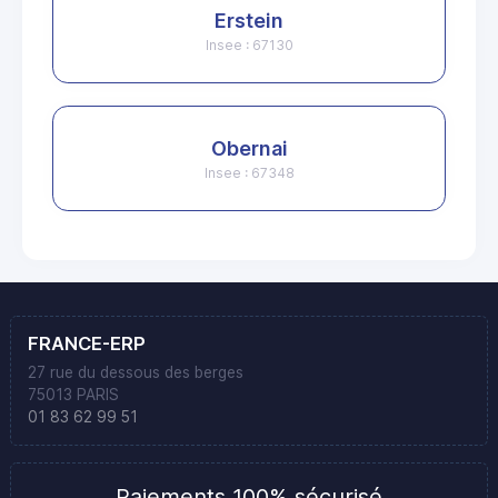
Erstein
Insee : 67130
Obernai
Insee : 67348
FRANCE-ERP
27 rue du dessous des berges
75013 PARIS
01 83 62 99 51
Paiements 100% sécurisé