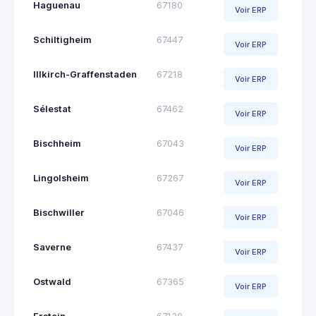
Haguenau
67180
Voir ERP
Schiltigheim
67447
Voir ERP
Illkirch-Graffenstaden
67218
Voir ERP
Sélestat
67462
Voir ERP
Bischheim
67043
Voir ERP
Lingolsheim
67267
Voir ERP
Bischwiller
67046
Voir ERP
Saverne
67437
Voir ERP
Ostwald
67365
Voir ERP