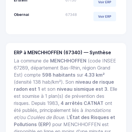
Erstein
67130
Voir ERP
Obernai
67348
Voir ERP
ERP à MENCHHOFFEN (67340) — Synthèse
La commune de
MENCHHOFFEN
(code INSEE
67289, département Bas-Rhin, région Grand
Est) compte
598 habitants
sur
4.33 km²
(densité 138 hab/km²). Son
niveau de risque
radon est 1
et son
niveau sismique est 3
. Elle
est soumise à 1 plan(s) de prévention des
risques. Depuis 1983,
4 arrêtés CATNAT
ont
été publiés, principalement liés à
Inondations
et/ou Coulées de Boue
. L'
État des Risques et
Pollutions (ERP)
pour MENCHHOFFEN est
disponible en ligne en moins d'une minute sur