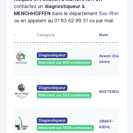
contactez un
diagnostiqueur à
MENCHHOFFEN
dans le département
Bas-Rhin
ou en appelant au 01 83 62 99 51 ou par mail.
-
Catégorie
Nom
A
28
Diagnostiqueur
Avenir Diag
Ma
6
Immo
Intervient sur 895 communes
Ge
18
Diagnostiqueur
Sc
MISTERDIAG
6
Intervient sur 524 communes
G
1A
Diagnostiqueur
GRAFF-
6
S
KIEHL
Intervient sur 1626 communes
S