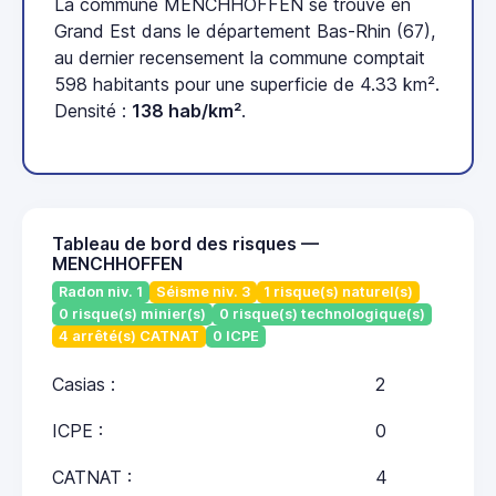
La commune MENCHHOFFEN se trouve en
Grand Est dans le département Bas-Rhin (67),
au dernier recensement la commune comptait
598 habitants pour une superficie de 4.33 km².
Densité :
138 hab/km²
.
Tableau de bord des risques —
MENCHHOFFEN
Radon niv. 1
Séisme niv. 3
1 risque(s) naturel(s)
0 risque(s) minier(s)
0 risque(s) technologique(s)
4 arrêté(s) CATNAT
0 ICPE
Casias :
2
ICPE :
0
CATNAT :
4