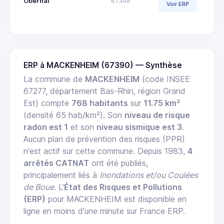
Obernai
67348
Voir ERP
ERP à MACKENHEIM (67390) — Synthèse
La commune de
MACKENHEIM
(code INSEE
67277, département Bas-Rhin, région Grand
Est) compte
768 habitants
sur
11.75 km²
(densité 65 hab/km²). Son
niveau de risque
radon est 1
et son
niveau sismique est 3
.
Aucun plan de prévention des risques (PPR)
n'est actif sur cette commune. Depuis 1983,
4
arrêtés CATNAT
ont été publiés,
principalement liés à
Inondations et/ou Coulées
de Boue
. L'
État des Risques et Pollutions
(ERP)
pour MACKENHEIM est disponible en
ligne en moins d'une minute sur France ERP.