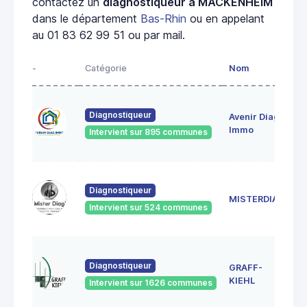
contactez un
diagnostiqueur à MACKENHEIM
dans le département
Bas-Rhin
ou en appelant
au 01 83 62 99 51 ou par mail.
-
Catégorie
Nom
A
28
Diagnostiqueur
Avenir Diag
Ma
6
Immo
Intervient sur 895 communes
Ge
18
Diagnostiqueur
Sc
MISTERDIAG
6
Intervient sur 524 communes
G
1A
Diagnostiqueur
GRAFF-
6
S
KIEHL
Intervient sur 1626 communes
S