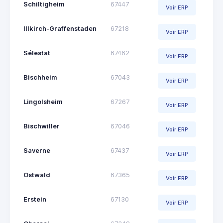
Schiltigheim
67447
Voir ERP
Illkirch-Graffenstaden
67218
Voir ERP
Sélestat
67462
Voir ERP
Bischheim
67043
Voir ERP
Lingolsheim
67267
Voir ERP
Bischwiller
67046
Voir ERP
Saverne
67437
Voir ERP
Ostwald
67365
Voir ERP
Erstein
67130
Voir ERP