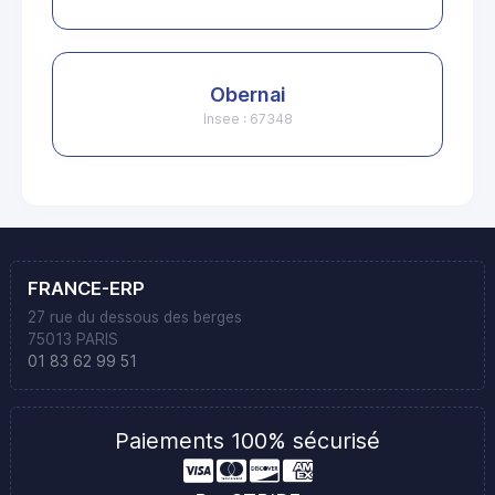
Obernai
Insee : 67348
FRANCE-ERP
27 rue du dessous des berges
75013 PARIS
01 83 62 99 51
Paiements 100% sécurisé