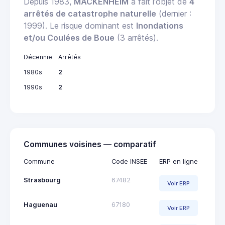
Depuis 1983,
MACKENHEIM
a fait l'objet de
4
arrêtés de catastrophe naturelle
(dernier :
1999). Le risque dominant est
Inondations
et/ou Coulées de Boue
(3 arrêtés).
Décennie
Arrêtés
1980s
2
1990s
2
Communes voisines — comparatif
Commune
Code INSEE
ERP en ligne
Strasbourg
67482
Voir ERP
Haguenau
67180
Voir ERP