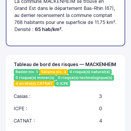
La commune MACKENHEIM se trouve en
Grand Est dans le département Bas-Rhin (67),
au dernier recensement la commune comptait
768 habitants pour une superficie de 11.75 km².
Densité :
65 hab/km²
.
Tableau de bord des risques — MACKENHEIM
Radon niv. 1
Séisme niv. 3
0 risque(s) naturel(s)
0 risque(s) minier(s)
0 risque(s) technologique(s)
4 arrêté(s) CATNAT
0 ICPE
Casias :
3
ICPE :
0
CATNAT :
4