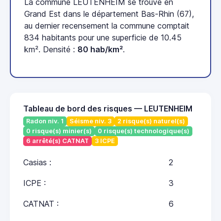
La commune LEUTENHEIM se trouve en
Grand Est dans le département Bas-Rhin (67),
au dernier recensement la commune comptait
834 habitants pour une superficie de 10.45
km². Densité :
80 hab/km²
.
Tableau de bord des risques — LEUTENHEIM
Radon niv. 1
Séisme niv. 3
2 risque(s) naturel(s)
0 risque(s) minier(s)
0 risque(s) technologique(s)
6 arrêté(s) CATNAT
3 ICPE
Casias :
2
ICPE :
3
CATNAT :
6