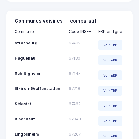
Communes voisines — comparatif
Commune
Code INSEE
ERP en ligne
Strasbourg
67482
Voir ERP
Haguenau
67180
Voir ERP
Schiltigheim
67447
Voir ERP
Illkirch-Graffenstaden
67218
Voir ERP
Sélestat
67462
Voir ERP
Bischheim
67043
Voir ERP
Lingolsheim
67267
Voir ERP