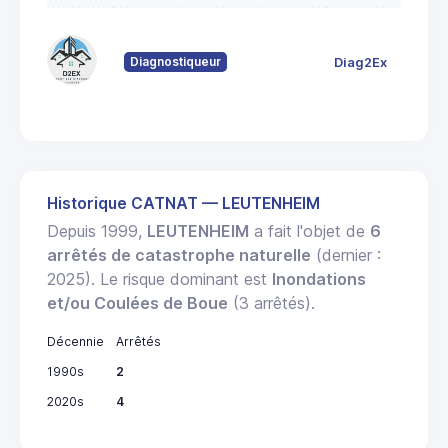
80
Fo
Diagnostiqueur
Diag2Ex
6
St
Historique CATNAT — LEUTENHEIM
Depuis 1999,
LEUTENHEIM
a fait l'objet de
6
arrêtés de catastrophe naturelle
(dernier :
2025). Le risque dominant est
Inondations
et/ou Coulées de Boue
(3 arrêtés).
Décennie
Arrêtés
1990s
2
2020s
4