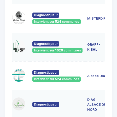
18
Diagnostiqueur
Sc
MISTERDIAG
6
Intervient sur 524 communes
G
1A
Diagnostiqueur
GRAFF-
6
S
KIEHL
Intervient sur 1626 communes
S
33
Diagnostiqueur
Ve
Alsace Diag
6
Intervient sur 524 communes
La
DIAG
1
Diagnostiqueur
L
ALSACE DU
6
NORD