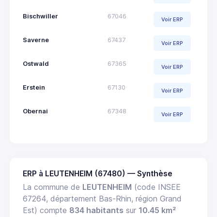
Bischwiller
67046
Voir ERP
Saverne
67437
Voir ERP
Ostwald
67365
Voir ERP
Erstein
67130
Voir ERP
Obernai
67348
Voir ERP
ERP à LEUTENHEIM (67480) — Synthèse
La commune de
LEUTENHEIM
(code INSEE
67264, département Bas-Rhin, région Grand
Est) compte
834 habitants
sur
10.45 km²