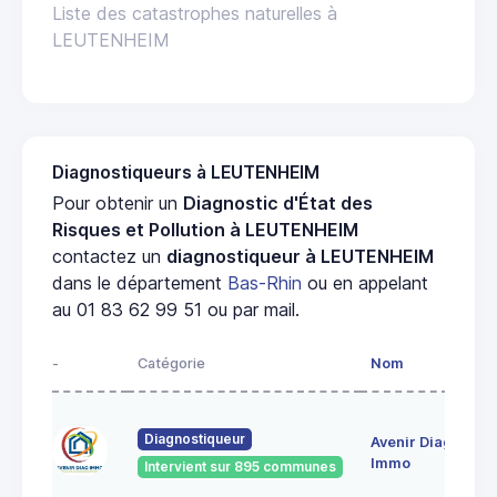
Liste des catastrophes naturelles à
LEUTENHEIM
Diagnostiqueurs à LEUTENHEIM
Pour obtenir un
Diagnostic d'État des
Risques et Pollution à LEUTENHEIM
contactez un
diagnostiqueur à LEUTENHEIM
dans le département
Bas-Rhin
ou en appelant
au 01 83 62 99 51 ou par mail.
-
Catégorie
Nom
A
28
Diagnostiqueur
Avenir Diag
Ma
6
Immo
Intervient sur 895 communes
Ge