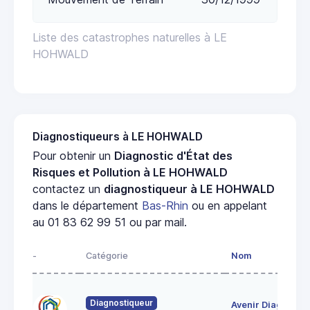
Liste des catastrophes naturelles à LE
HOHWALD
Diagnostiqueurs à LE HOHWALD
Pour obtenir un
Diagnostic d'État des
Risques et Pollution à LE HOHWALD
contactez un
diagnostiqueur à LE HOHWALD
dans le département
Bas-Rhin
ou en appelant
au 01 83 62 99 51 ou par mail.
-
Catégorie
Nom
A
28
Diagnostiqueur
Avenir Diag
Ma