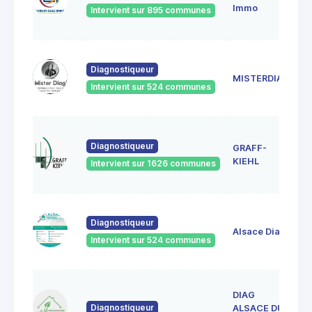
6
Immo
Intervient sur 895 communes
Ge
18
Diagnostiqueur
Sc
MISTERDIAG
6
Intervient sur 524 communes
G
1A
Diagnostiqueur
GRAFF-
6
S
KIEHL
Intervient sur 1626 communes
S
33
Diagnostiqueur
Ve
Alsace Diag
6
Intervient sur 524 communes
La
DIAG
1
Diagnostiqueur
L
ALSACE DU