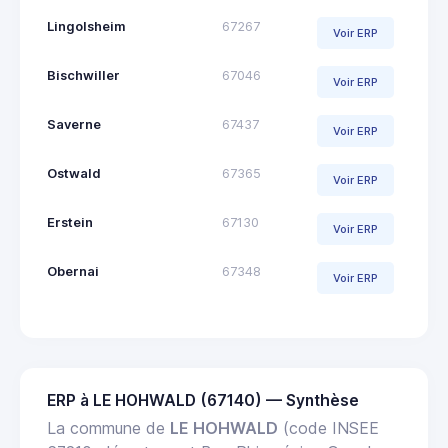
Lingolsheim
67267
Voir ERP
Bischwiller
67046
Voir ERP
Saverne
67437
Voir ERP
Ostwald
67365
Voir ERP
Erstein
67130
Voir ERP
Obernai
67348
Voir ERP
ERP à LE HOHWALD (67140) — Synthèse
La commune de
LE HOHWALD
(code INSEE