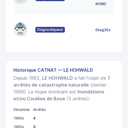
6
NORD
80
Fo
Diagnostiqueur
Diag2Ex
6
St
Historique CATNAT — LE HOHWALD
Depuis 1983,
LE HOHWALD
a fait l'objet de
7
arrêtés de catastrophe naturelle
(dernier :
1999). Le risque dominant est
Inondations
et/ou Coulées de Boue
(5 arrêtés).
Décennie
Arrêtés
1980s
4
1990s
3