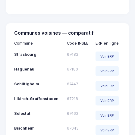
Communes voisines — comparatif
Commune
Code INSEE
ERP en ligne
Strasbourg
67482
Voir ERP
Haguenau
67180
Voir ERP
Schiltigheim
67447
Voir ERP
Illkirch-Graffenstaden
67218
Voir ERP
Sélestat
67462
Voir ERP
Bischheim
67043
Voir ERP