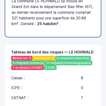
La commune LE HOHWALD se trouve en
Grand Est dans le département Bas-Rhin (67),
au dernier recensement la commune comptait
521 habitants pour une superficie de 20.88
km². Densité :
25 hab/km²
.
Tableau de bord des risques — LE HOHWALD
Radon niv. 3
Séisme niv. 3
0 risque(s) naturel(s)
0 risque(s) minier(s)
0 risque(s) technologique(s)
7 arrêté(s) CATNAT
0 ICPE
Casias :
8
ICPE :
0
CATNAT :
7