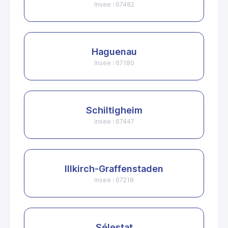
Insee : 67482
Haguenau
Insee : 67180
Schiltigheim
Insee : 67447
Illkirch-Graffenstaden
Insee : 67218
Sélestat