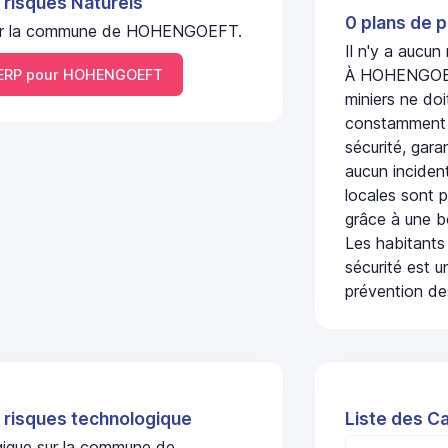
 risques Naturels
0 plans de p
el sur la commune de HOHENGOEFT.
Il n'y a aucu
À HOHENGOEFT
ERP pour HOHENGOEFT
miniers ne doi
constamment s
sécurité, gara
aucun incident
locales sont p
grâce à une b
Les habitants
sécurité est u
prévention des
 risques technologique
Liste des C
ogique sur la commune de