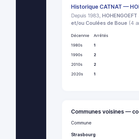
Historique CATNAT — 
Depuis 1983,
HOHENGOEFT
et/ou Coulées de Boue
(4 ar
Décennie
Arrêtés
1980s
1
1990s
2
2010s
2
2020s
1
Communes voisines — co
Commune
Strasbourg