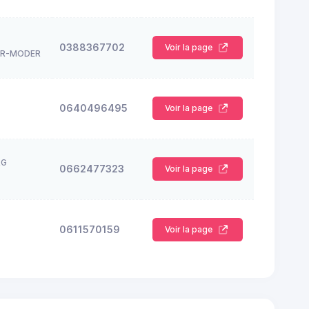
0388367702
Voir la page
UR-MODER
0640496495
Voir la page
RG
0662477323
Voir la page
0611570159
Voir la page