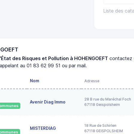
Liste des ca
ENGOEFT
d'État des Risques et Pollution à HOHENGOEFT
contactez
appelant au 01 83 62 99 51 ou par mail.
Nom
Adresse
28 B rue du Maréchal Foch
Avenir Diag Immo
67118 Geispolsheim
 communes
18 Rue de Schirlen
MISTERDIAG
67118 GEISPOLSHEIM
 communes