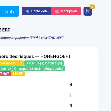
0
Tarifs
Connexion
Inscription
E ERP
 risques et pollution (ERP) à HOHENGOEFT
 bord des risques — HOHENGOEFT
Séisme niv. 3
0 risque(s) naturel(s)
nier(s)
0 risque(s) technologique(s)
CATNAT
1 ICPE
4
1
6