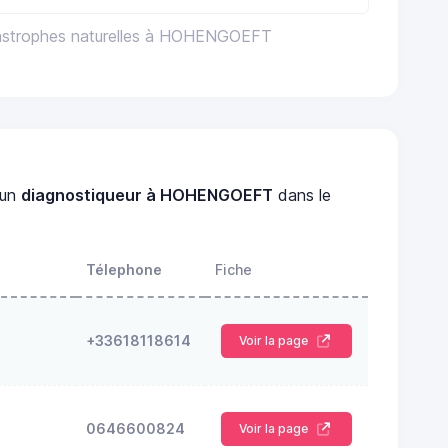
tastrophes naturelles à HOHENGOEFT
 un
diagnostiqueur à HOHENGOEFT
dans le
Télephone
Fiche
+33618118614
Voir la page
0646600824
Voir la page