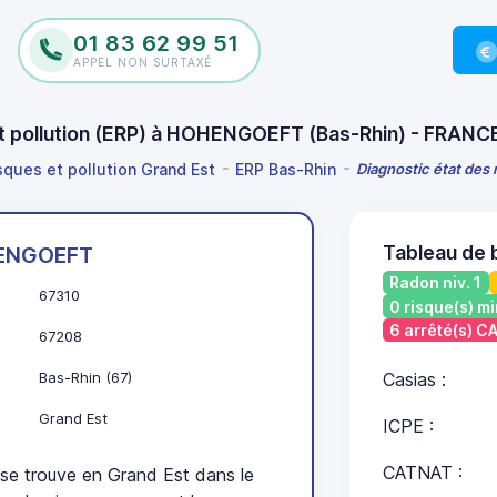
01 83 62 99 51
APPEL NON SURTAXÉ
 et pollution (ERP) à HOHENGOEFT (Bas-Rhin) - FRANC
isques et pollution Grand Est
ERP Bas-Rhin
Diagnostic état des
Tableau de
ENGOEFT
Radon niv. 1
67310
0 risque(s) mi
6 arrêté(s) 
67208
Bas-Rhin (67)
Casias :
Grand Est
ICPE :
CATNAT :
trouve en Grand Est dans le