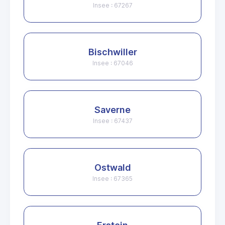
Insee : 67267
Bischwiller
Insee : 67046
Saverne
Insee : 67437
Ostwald
Insee : 67365