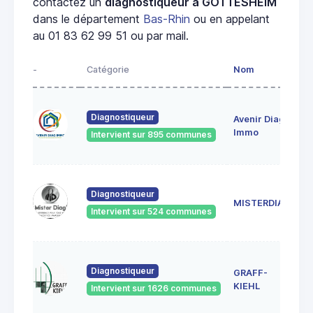
contactez un
diagnostiqueur à GOTTESHEIM
dans le département
Bas-Rhin
ou en appelant
au 01 83 62 99 51 ou par mail.
-
Catégorie
Nom
A
28
Diagnostiqueur
Avenir Diag
Ma
6
Immo
Intervient sur 895 communes
Ge
18
Diagnostiqueur
Sc
MISTERDIAG
6
Intervient sur 524 communes
G
1A
Diagnostiqueur
GRAFF-
6
S
KIEHL
Intervient sur 1626 communes
S