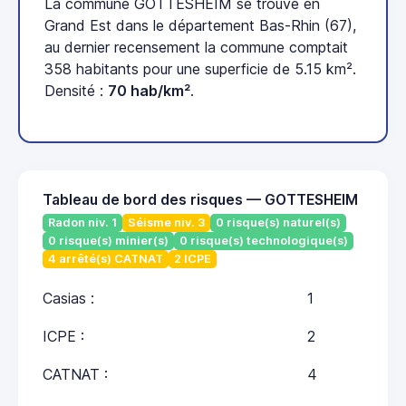
La commune GOTTESHEIM se trouve en
Grand Est dans le département Bas-Rhin (67),
au dernier recensement la commune comptait
358 habitants pour une superficie de 5.15 km².
Densité :
70 hab/km²
.
Tableau de bord des risques — GOTTESHEIM
Radon niv. 1
Séisme niv. 3
0 risque(s) naturel(s)
0 risque(s) minier(s)
0 risque(s) technologique(s)
4 arrêté(s) CATNAT
2 ICPE
Casias :
1
ICPE :
2
CATNAT :
4