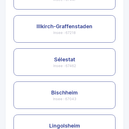
Illkirch-Graffenstaden
Insee : 67218
Sélestat
Insee : 67462
Bischheim
Insee : 67043
Lingolsheim