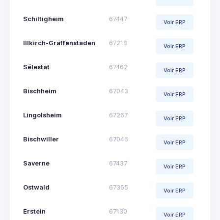
Schiltigheim
67447
Voir ERP
Illkirch-Graffenstaden
67218
Voir ERP
Sélestat
67462
Voir ERP
Bischheim
67043
Voir ERP
Lingolsheim
67267
Voir ERP
Bischwiller
67046
Voir ERP
Saverne
67437
Voir ERP
Ostwald
67365
Voir ERP
Erstein
67130
Voir ERP