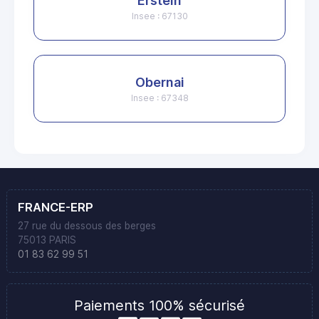
Erstein
Insee : 67130
Obernai
Insee : 67348
FRANCE-ERP
27 rue du dessous des berges
75013 PARIS
01 83 62 99 51
Paiements 100% sécurisé