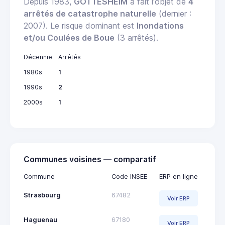
Depuis 1983,
GOTTESHEIM
a fait l'objet de
4
arrêtés de catastrophe naturelle
(dernier :
2007). Le risque dominant est
Inondations
et/ou Coulées de Boue
(3 arrêtés).
Décennie
Arrêtés
1980s
1
1990s
2
2000s
1
Communes voisines — comparatif
Commune
Code INSEE
ERP en ligne
Strasbourg
67482
Voir ERP
Haguenau
67180
Voir ERP