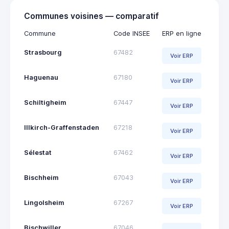
Communes voisines — comparatif
Commune
Code INSEE
ERP en ligne
Strasbourg
67482
Voir ERP
Haguenau
67180
Voir ERP
Schiltigheim
67447
Voir ERP
Illkirch-Graffenstaden
67218
Voir ERP
Sélestat
67462
Voir ERP
Bischheim
67043
Voir ERP
Lingolsheim
67267
Voir ERP
Bischwiller
67046