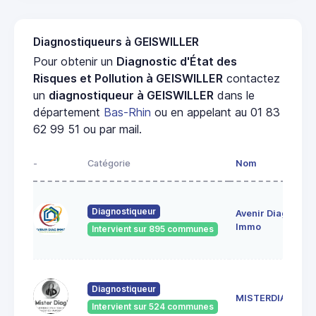
Diagnostiqueurs à GEISWILLER
Pour obtenir un
Diagnostic d'État des
Risques et Pollution à GEISWILLER
contactez
un
diagnostiqueur à GEISWILLER
dans le
département
Bas-Rhin
ou en appelant au 01 83
62 99 51 ou par mail.
-
Catégorie
Nom
A
28
Diagnostiqueur
Avenir Diag
Ma
6
Immo
Intervient sur 895 communes
Ge
18
Diagnostiqueur
Sc
MISTERDIAG
6
Intervient sur 524 communes