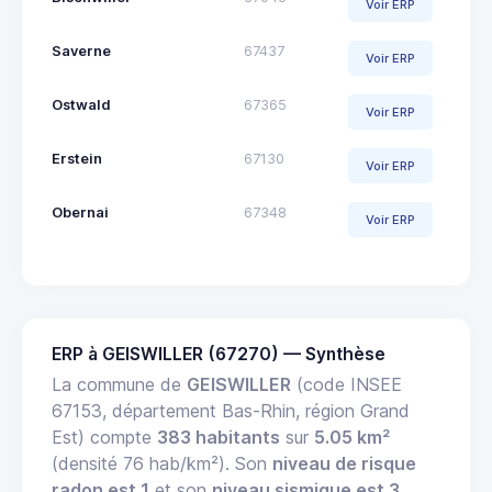
Voir ERP
Saverne
67437
Voir ERP
Ostwald
67365
Voir ERP
Erstein
67130
Voir ERP
Obernai
67348
Voir ERP
ERP à GEISWILLER (67270) — Synthèse
La commune de
GEISWILLER
(code INSEE
67153, département Bas-Rhin, région Grand
Est) compte
383 habitants
sur
5.05 km²
(densité 76 hab/km²). Son
niveau de risque
radon est 1
et son
niveau sismique est 3
.