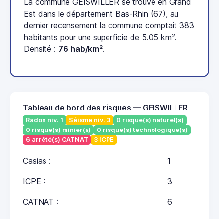
La commune GEISWILLER se trouve en Grand
Est dans le département Bas-Rhin (67), au
dernier recensement la commune comptait 383
habitants pour une superficie de 5.05 km².
Densité :
76 hab/km²
.
Tableau de bord des risques — GEISWILLER
Radon niv. 1
Séisme niv. 3
0 risque(s) naturel(s)
0 risque(s) minier(s)
0 risque(s) technologique(s)
6 arrêté(s) CATNAT
3 ICPE
Casias :
1
ICPE :
3
CATNAT :
6