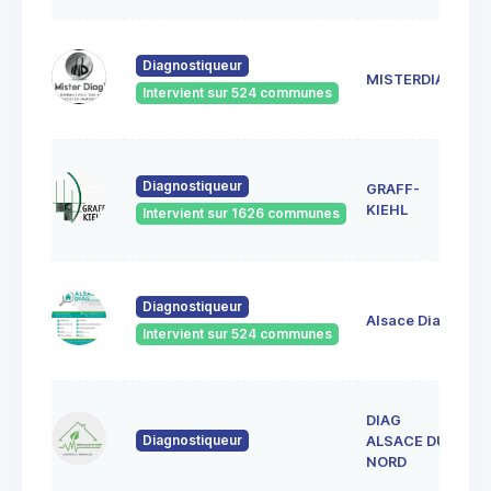
18
Diagnostiqueur
Sc
MISTERDIAG
6
Intervient sur 524 communes
G
1A
Diagnostiqueur
GRAFF-
6
S
KIEHL
Intervient sur 1626 communes
S
33
Diagnostiqueur
Ve
Alsace Diag
6
Intervient sur 524 communes
La
DIAG
1
Diagnostiqueur
L
ALSACE DU
6
NORD