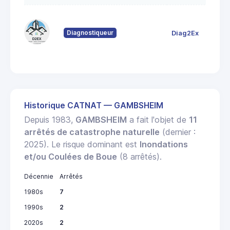
80
Fo
Diagnostiqueur
Diag2Ex
6
St
Historique CATNAT — GAMBSHEIM
Depuis 1983,
GAMBSHEIM
a fait l'objet de
11
arrêtés de catastrophe naturelle
(dernier :
2025). Le risque dominant est
Inondations
et/ou Coulées de Boue
(8 arrêtés).
Décennie
Arrêtés
1980s
7
1990s
2
2020s
2