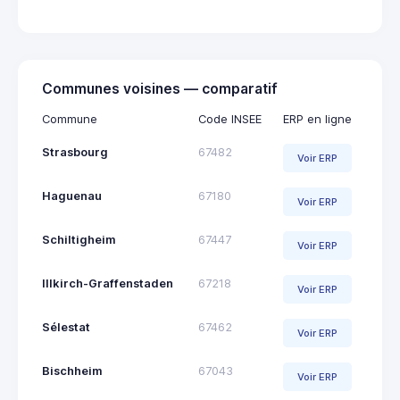
Communes voisines — comparatif
Commune
Code INSEE
ERP en ligne
Strasbourg
67482
Voir ERP
Haguenau
67180
Voir ERP
Schiltigheim
67447
Voir ERP
Illkirch-Graffenstaden
67218
Voir ERP
Sélestat
67462
Voir ERP
Bischheim
67043
Voir ERP