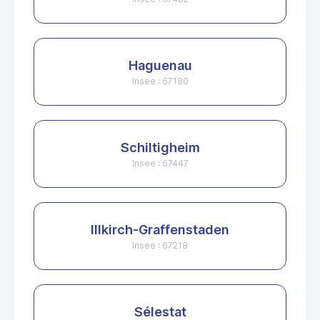
Haguenau
Insee : 67180
Schiltigheim
Insee : 67447
Illkirch-Graffenstaden
Insee : 67218
Sélestat