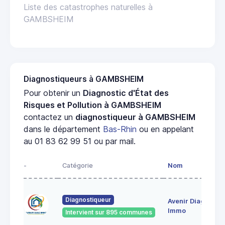
Liste des catastrophes naturelles à
GAMBSHEIM
Diagnostiqueurs à GAMBSHEIM
Pour obtenir un
Diagnostic d'État des
Risques et Pollution à GAMBSHEIM
contactez un
diagnostiqueur à GAMBSHEIM
dans le département
Bas-Rhin
ou en appelant
au 01 83 62 99 51 ou par mail.
-
Catégorie
Nom
A
28
Diagnostiqueur
Avenir Diag
Ma
6
Immo
Intervient sur 895 communes
Ge