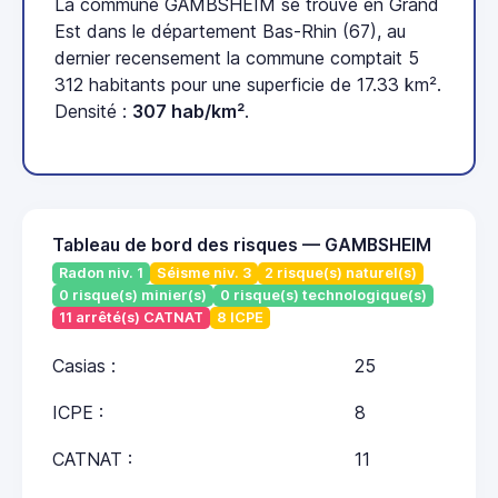
La commune GAMBSHEIM se trouve en Grand
Est dans le département Bas-Rhin (67), au
dernier recensement la commune comptait 5
312 habitants pour une superficie de 17.33 km².
Densité :
307 hab/km²
.
Tableau de bord des risques — GAMBSHEIM
Radon niv. 1
Séisme niv. 3
2 risque(s) naturel(s)
0 risque(s) minier(s)
0 risque(s) technologique(s)
11 arrêté(s) CATNAT
8 ICPE
Casias :
25
ICPE :
8
CATNAT :
11