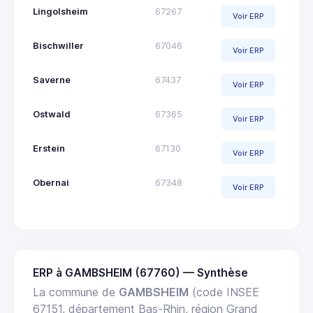
Lingolsheim
67267
Voir ERP
Bischwiller
67046
Voir ERP
Saverne
67437
Voir ERP
Ostwald
67365
Voir ERP
Erstein
67130
Voir ERP
Obernai
67348
Voir ERP
ERP à GAMBSHEIM (67760) — Synthèse
La commune de
GAMBSHEIM
(code INSEE
67151, département Bas-Rhin, région Grand