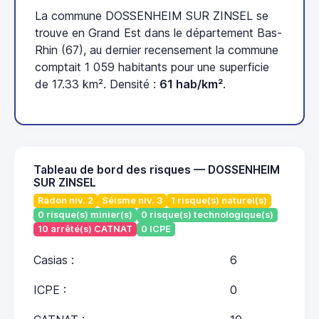
La commune DOSSENHEIM SUR ZINSEL se
trouve en Grand Est dans le département Bas-
Rhin (67), au dernier recensement la commune
comptait 1 059 habitants pour une superficie
de 17.33 km². Densité :
61 hab/km²
.
Tableau de bord des risques — DOSSENHEIM
SUR ZINSEL
Radon niv. 2
Séisme niv. 3
1 risque(s) naturel(s)
0 risque(s) minier(s)
0 risque(s) technologique(s)
10 arrêté(s) CATNAT
0 ICPE
Casias :
6
ICPE :
0