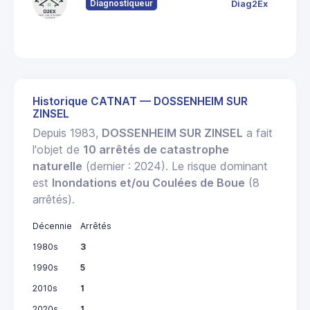
Diagnostiqueur
Diag2Ex
6
St
Historique CATNAT — DOSSENHEIM SUR
ZINSEL
Depuis 1983,
DOSSENHEIM SUR ZINSEL
a fait
l'objet de
10 arrêtés de catastrophe
naturelle
(dernier : 2024). Le risque dominant
est
Inondations et/ou Coulées de Boue
(8
arrêtés).
Décennie
Arrêtés
1980s
3
1990s
5
2010s
1
2020s
1