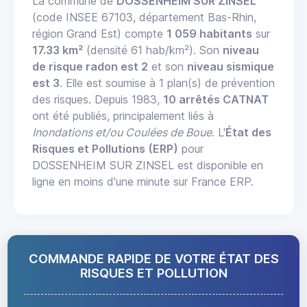
La commune de
DOSSENHEIM SUR ZINSEL
(code INSEE 67103, département Bas-Rhin,
région Grand Est) compte
1 059 habitants
sur
17.33 km²
(densité 61 hab/km²). Son
niveau
de risque radon est 2
et son
niveau sismique
est 3
. Elle est soumise à 1 plan(s) de prévention
des risques. Depuis 1983,
10 arrêtés CATNAT
ont été publiés, principalement liés à
Inondations et/ou Coulées de Boue
. L'
État des
Risques et Pollutions (ERP)
pour
DOSSENHEIM SUR ZINSEL est disponible en
ligne en moins d'une minute sur France ERP.
COMMANDE RAPIDE DE VOTRE ÉTAT DES
RISQUES ET POLLUTION