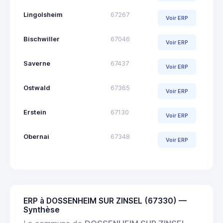
Lingolsheim
67267
Voir ERP
Bischwiller
67046
Voir ERP
Saverne
67437
Voir ERP
Ostwald
67365
Voir ERP
Erstein
67130
Voir ERP
Obernai
67348
Voir ERP
ERP à DOSSENHEIM SUR ZINSEL (67330) —
Synthèse