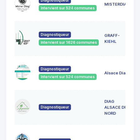
Diagnostiqueur
Sc
MISTERDIAG
6
Intervient sur 524 communes
G
1A
Diagnostiqueur
GRAFF-
6
S
KIEHL
Intervient sur 1626 communes
S
33
Diagnostiqueur
Ve
Alsace Diag
6
Intervient sur 524 communes
La
DIAG
1
Diagnostiqueur
L
ALSACE DU
6
NORD
80
Fo