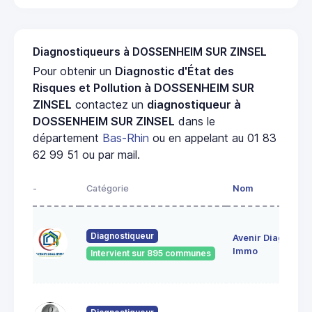
Diagnostiqueurs à DOSSENHEIM SUR ZINSEL
Pour obtenir un
Diagnostic d'État des
Risques et Pollution à DOSSENHEIM SUR
ZINSEL
contactez un
diagnostiqueur à
DOSSENHEIM SUR ZINSEL
dans le
département
Bas-Rhin
ou en appelant au 01 83
62 99 51 ou par mail.
-
Catégorie
Nom
A
28
Diagnostiqueur
Avenir Diag
Ma
6
Immo
Intervient sur 895 communes
Ge
18