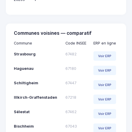
Communes voisines — comparatif
Commune
Code INSEE
ERP en ligne
Strasbourg
67482
Voir ERP
Haguenau
67180
Voir ERP
Schiltigheim
67447
Voir ERP
Illkirch-Graffenstaden
67218
Voir ERP
Sélestat
67462
Voir ERP
Bischheim
67043
Voir ERP