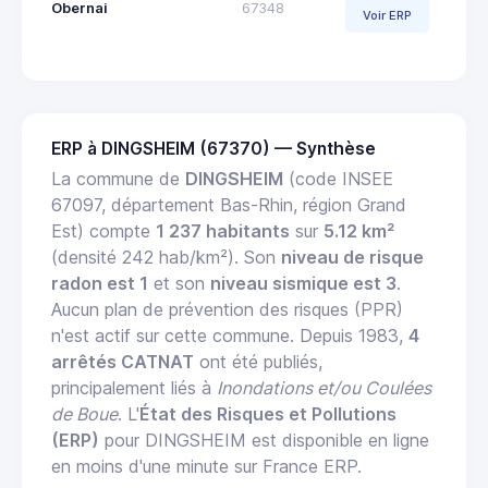
Obernai
67348
Voir ERP
ERP à DINGSHEIM (67370) — Synthèse
La commune de
DINGSHEIM
(code INSEE
67097, département Bas-Rhin, région Grand
Est) compte
1 237 habitants
sur
5.12 km²
(densité 242 hab/km²). Son
niveau de risque
radon est 1
et son
niveau sismique est 3
.
Aucun plan de prévention des risques (PPR)
n'est actif sur cette commune. Depuis 1983,
4
arrêtés CATNAT
ont été publiés,
principalement liés à
Inondations et/ou Coulées
de Boue
. L'
État des Risques et Pollutions
(ERP)
pour DINGSHEIM est disponible en ligne
en moins d'une minute sur France ERP.