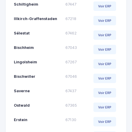
Schiltigheim
67447
Voir ERP
Illkirch-Graffenstaden
67218
Voir ERP
Sélestat
67462
Voir ERP
Bischheim
67043
Voir ERP
Lingolsheim
67267
Voir ERP
Bischwiller
67046
Voir ERP
Saverne
67437
Voir ERP
Ostwald
67365
Voir ERP
Erstein
67130
Voir ERP