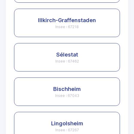
Illkirch-Graffenstaden
Insee : 67218
Sélestat
Insee : 67462
Bischheim
Insee : 67043
Lingolsheim
Insee : 67267