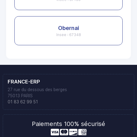
Obernai
Insee : 67348
FRANCE-ERP
27 rue du dessous des berges
75013 PARIS
01 83 62 99 51
Paiements 100% sécurisé