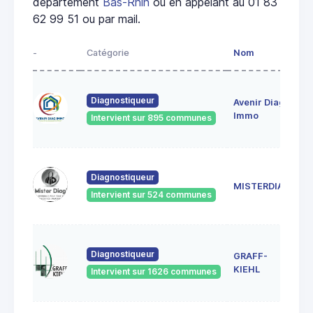
département
Bas-Rhin
ou en appelant au 01 83
62 99 51 ou par mail.
-
Catégorie
Nom
A
28
Diagnostiqueur
Avenir Diag
Ma
6
Immo
Intervient sur 895 communes
Ge
18
Diagnostiqueur
Sc
MISTERDIAG
6
Intervient sur 524 communes
G
1A
Diagnostiqueur
GRAFF-
6
S
KIEHL
Intervient sur 1626 communes
S