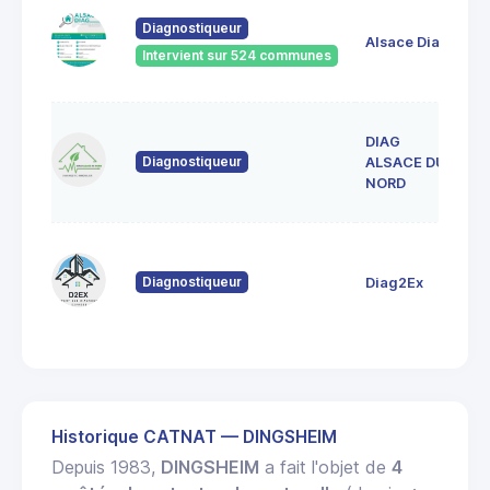
33
Diagnostiqueur
Ve
Alsace Diag
6
Intervient sur 524 communes
La
DIAG
1
Diagnostiqueur
L
ALSACE DU
6
NORD
80
Fo
Diagnostiqueur
Diag2Ex
6
St
Historique CATNAT — DINGSHEIM
Depuis 1983,
DINGSHEIM
a fait l'objet de
4