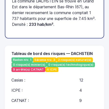
La commune DACHSTEIN se trouve en Grand
Est dans le département Bas-Rhin (67), au
dernier recensement la commune comptait 1
737 habitants pour une superficie de 7.45 km².
Densité :
233 hab/km²
.
Tableau de bord des risques — DACHSTEIN
Radon niv. 1
Séisme niv. 3
2 risque(s) naturel(s)
0 risque(s) minier(s)
0 risque(s) technologique(s)
9 arrêté(s) CATNAT
4 ICPE
Casias :
12
ICPE :
4
CATNAT :
9