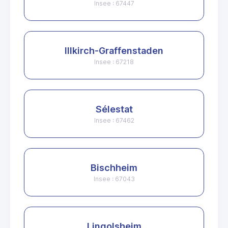
Insee : 67447
Illkirch-Graffenstaden
Insee : 67218
Sélestat
Insee : 67462
Bischheim
Insee : 67043
Lingolsheim