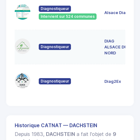
33
Diagnostiqueur
Ve
Alsace Diag
6
Intervient sur 524 communes
La
DIAG
1
Diagnostiqueur
L
ALSACE DU
6
NORD
80
Fo
Diagnostiqueur
Diag2Ex
6
St
Historique CATNAT — DACHSTEIN
Depuis 1983,
DACHSTEIN
a fait l'objet de
9