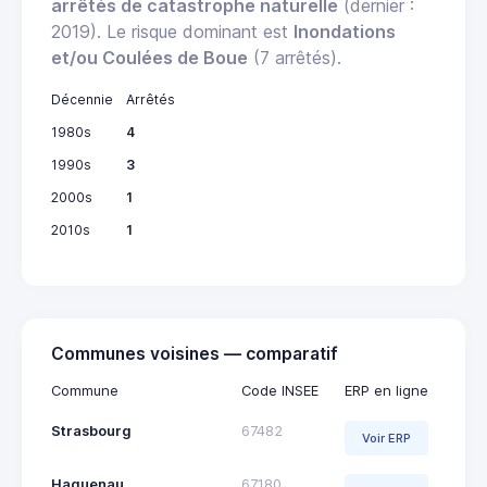
arrêtés de catastrophe naturelle
(dernier :
2019). Le risque dominant est
Inondations
et/ou Coulées de Boue
(7 arrêtés).
Décennie
Arrêtés
1980s
4
1990s
3
2000s
1
2010s
1
Communes voisines — comparatif
Commune
Code INSEE
ERP en ligne
Strasbourg
67482
Voir ERP
Haguenau
67180