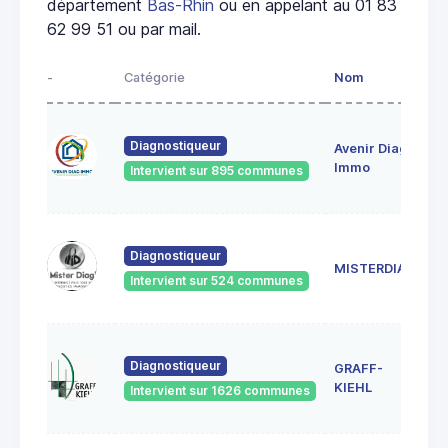
département
Bas-Rhin
ou en appelant au 01 83
62 99 51 ou par mail.
-
Catégorie
Nom
A
28
Diagnostiqueur
Avenir Diag
Ma
6
Immo
Intervient sur 895 communes
Ge
18
Diagnostiqueur
Sc
MISTERDIAG
6
Intervient sur 524 communes
G
1A
Diagnostiqueur
GRAFF-
6
S
KIEHL
Intervient sur 1626 communes
S