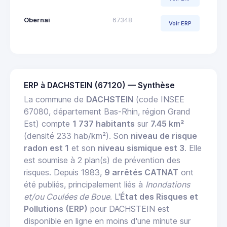
Obernai
67348
Voir ERP
ERP à DACHSTEIN (67120) — Synthèse
La commune de
DACHSTEIN
(code INSEE
67080, département Bas-Rhin, région Grand
Est) compte
1 737 habitants
sur
7.45 km²
(densité 233 hab/km²). Son
niveau de risque
radon est 1
et son
niveau sismique est 3
. Elle
est soumise à 2 plan(s) de prévention des
risques. Depuis 1983,
9 arrêtés CATNAT
ont
été publiés, principalement liés à
Inondations
et/ou Coulées de Boue
. L'
État des Risques et
Pollutions (ERP)
pour DACHSTEIN est
disponible en ligne en moins d'une minute sur