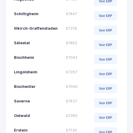
Voir ERP
Schiltigheim
67447
Voir ERP
Illkirch-Graffenstaden
67218
Voir ERP
Sélestat
67462
Voir ERP
Bischheim
67043
Voir ERP
Lingolsheim
67267
Voir ERP
Bischwiller
67046
Voir ERP
Saverne
67437
Voir ERP
Ostwald
67365
Voir ERP
Erstein
67130
Voir ERP