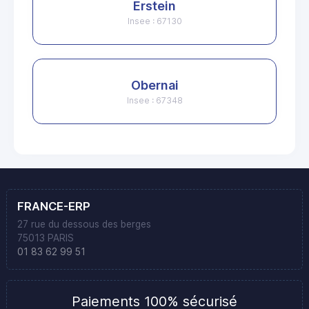
Erstein
Insee : 67130
Obernai
Insee : 67348
FRANCE-ERP
27 rue du dessous des berges
75013 PARIS
01 83 62 99 51
Paiements 100% sécurisé