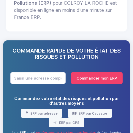
Pollutions (ERP)
pour COLROY LA ROCHE est
disponible en ligne en moins d'une minute sur
France ERP.
COMMANDE RAPIDE DE VOTRE ÉTAT DES
RISQUES ET POLLUTION
Commander mon ERP
Commandez votre état des risques et pollution par
d'autres moyens
ERP par adresse
ERP par Cadastre
ERP par GPS
Nos ERP sont
conformes aux exigences légales
du 1er Janvier