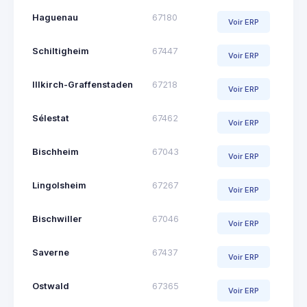
Haguenau
67180
Voir ERP
Schiltigheim
67447
Voir ERP
Illkirch-Graffenstaden
67218
Voir ERP
Sélestat
67462
Voir ERP
Bischheim
67043
Voir ERP
Lingolsheim
67267
Voir ERP
Bischwiller
67046
Voir ERP
Saverne
67437
Voir ERP
Ostwald
67365
Voir ERP