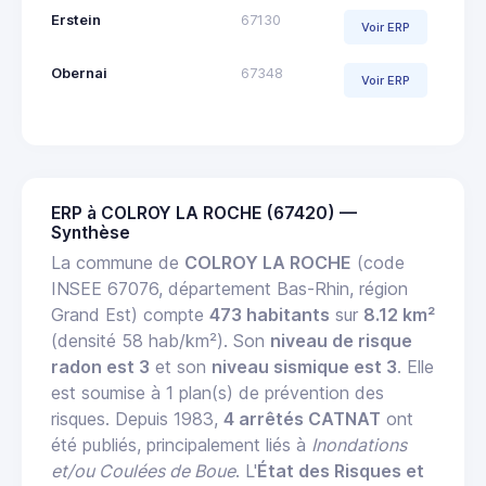
Erstein
67130
Voir ERP
Obernai
67348
Voir ERP
ERP à COLROY LA ROCHE (67420) —
Synthèse
La commune de
COLROY LA ROCHE
(code
INSEE 67076, département Bas-Rhin, région
Grand Est) compte
473 habitants
sur
8.12 km²
(densité 58 hab/km²). Son
niveau de risque
radon est 3
et son
niveau sismique est 3
. Elle
est soumise à 1 plan(s) de prévention des
risques. Depuis 1983,
4 arrêtés CATNAT
ont
été publiés, principalement liés à
Inondations
et/ou Coulées de Boue
. L'
État des Risques et