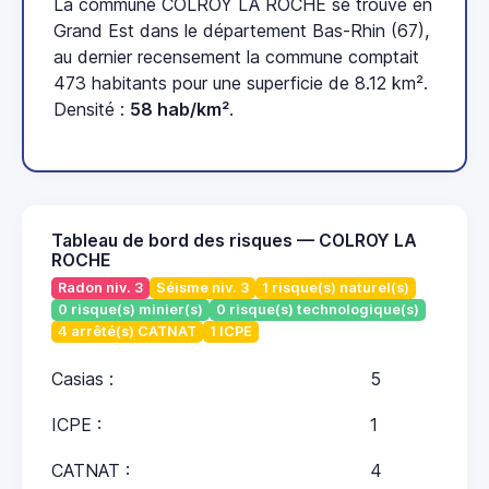
La commune COLROY LA ROCHE se trouve en
Grand Est dans le département Bas-Rhin (67),
au dernier recensement la commune comptait
473 habitants pour une superficie de 8.12 km².
Densité :
58 hab/km²
.
Tableau de bord des risques — COLROY LA
ROCHE
Radon niv. 3
Séisme niv. 3
1 risque(s) naturel(s)
0 risque(s) minier(s)
0 risque(s) technologique(s)
4 arrêté(s) CATNAT
1 ICPE
Casias :
5
ICPE :
1
CATNAT :
4