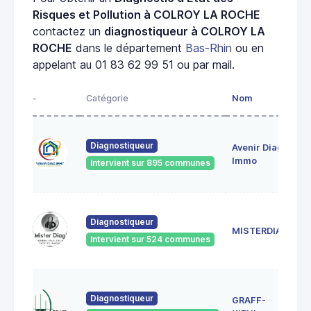
Risques et Pollution à COLROY LA ROCHE
contactez un
diagnostiqueur à COLROY LA
ROCHE
dans le département
Bas-Rhin
ou en
appelant au 01 83 62 99 51 ou par mail.
-
Catégorie
Nom
A
28
Diagnostiqueur
Avenir Diag
Ma
6
Immo
Intervient sur 895 communes
Ge
18
Diagnostiqueur
Sc
MISTERDIAG
6
Intervient sur 524 communes
G
1A
Diagnostiqueur
GRAFF-
6