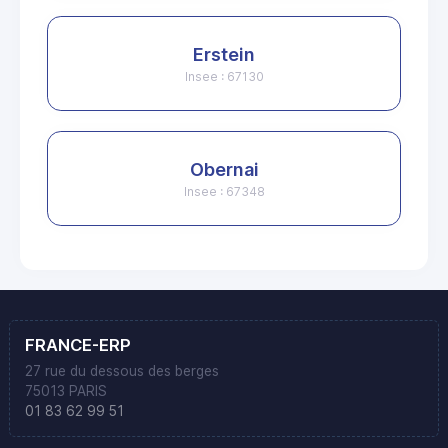
Erstein
Insee : 67130
Obernai
Insee : 67348
FRANCE-ERP
27 rue du dessous des berges
75013 PARIS
01 83 62 99 51