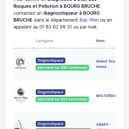
Risques et Pollution à BOURG BRUCHE
contactez un
diagnostiqueur à BOURG
BRUCHE
dans le département
Bas-Rhin
ou en
appelant au 01 83 62 99 51 ou par mail.
-
Catégorie
Nom
A
28
Diagnostiqueur
Avenir Diag
Ma
6
Immo
Intervient sur 895 communes
Ge
18
Diagnostiqueur
Sc
MISTERDIAG
6
Intervient sur 524 communes
G
1A
Diagnostiqueur
GRAFF-
6