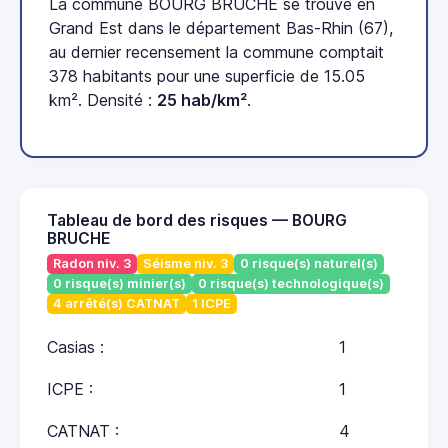
La commune BOURG BRUCHE se trouve en
Grand Est dans le département Bas-Rhin (67),
au dernier recensement la commune comptait
378 habitants pour une superficie de 15.05
km². Densité :
25 hab/km²
.
Tableau de bord des risques — BOURG
BRUCHE
Radon niv. 3
Séisme niv. 3
0 risque(s) naturel(s)
0 risque(s) minier(s)
0 risque(s) technologique(s)
4 arrêté(s) CATNAT
1 ICPE
Casias :
1
ICPE :
1
CATNAT :
4