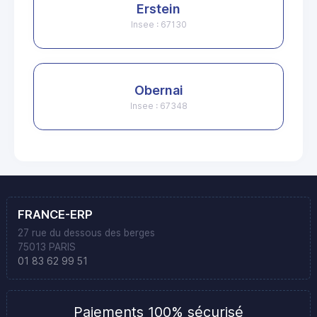
Erstein
Insee : 67130
Obernai
Insee : 67348
FRANCE-ERP
27 rue du dessous des berges
75013 PARIS
01 83 62 99 51
Paiements 100% sécurisé