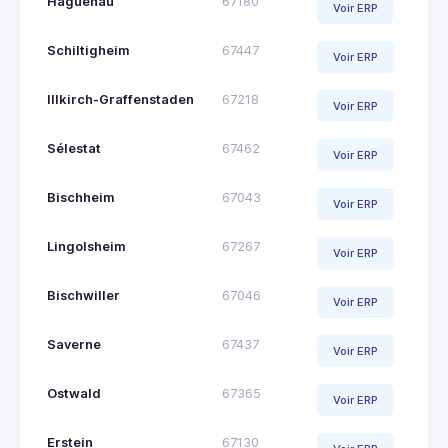
Haguenau
67180
Voir ERP
Schiltigheim
67447
Voir ERP
Illkirch-Graffenstaden
67218
Voir ERP
Sélestat
67462
Voir ERP
Bischheim
67043
Voir ERP
Lingolsheim
67267
Voir ERP
Bischwiller
67046
Voir ERP
Saverne
67437
Voir ERP
Ostwald
67365
Voir ERP
Erstein
67130