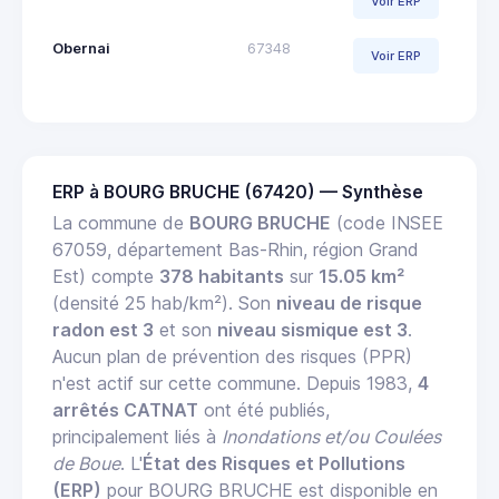
Voir ERP
Obernai
67348
Voir ERP
ERP à BOURG BRUCHE (67420) — Synthèse
La commune de
BOURG BRUCHE
(code INSEE
67059, département Bas-Rhin, région Grand
Est) compte
378 habitants
sur
15.05 km²
(densité 25 hab/km²). Son
niveau de risque
radon est 3
et son
niveau sismique est 3
.
Aucun plan de prévention des risques (PPR)
n'est actif sur cette commune. Depuis 1983,
4
arrêtés CATNAT
ont été publiés,
principalement liés à
Inondations et/ou Coulées
de Boue
. L'
État des Risques et Pollutions
(ERP)
pour BOURG BRUCHE est disponible en