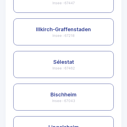
Insee : 67447
Illkirch-Graffenstaden
Insee : 67218
Sélestat
Insee : 67462
Bischheim
Insee : 67043