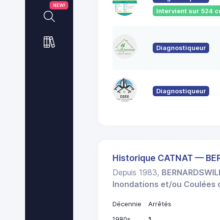
NEW!
Intervient sur 524
Diagnostiqueur
Diagnostiqueur
Historique CATNAT — B
Depuis 1983,
BERNARDSWIL
Inondations et/ou Coulées
Décennie
Arrêtés
1980s
1