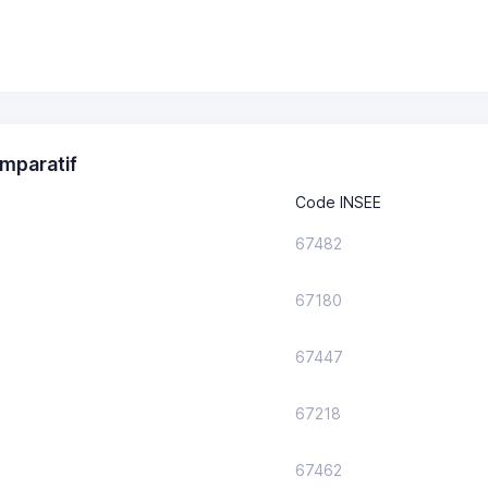
mparatif
Code INSEE
67482
67180
67447
67218
67462