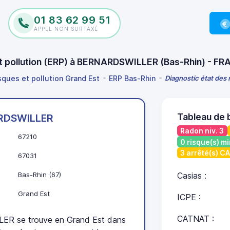
01 83 62 99 51
APPEL NON SURTAXÉ
 et pollution (ERP) à BERNARDSWILLER (Bas-Rhin) - F
isques et pollution Grand Est
ERP Bas-Rhin
Diagnostic état des
Tableau de
RDSWILLER
Radon niv. 3
67210
0 risque(s) mi
3 arrêté(s) C
67031
Bas-Rhin (67)
Casias :
Grand Est
ICPE :
CATNAT :
R se trouve en Grand Est dans