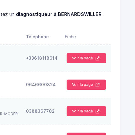
tez un
diagnostiqueur à BERNARDSWILLER
Télephone
Fiche
+33618118614
Voir la page
0646600824
Voir la page
0388367702
Voir la page
UR-MODER