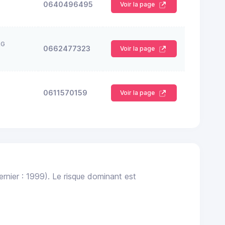
0640496495
Voir la page
RG
0662477323
Voir la page
0611570159
Voir la page
rnier : 1999). Le risque dominant est