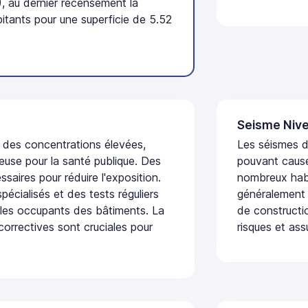
, au dernier recensement la
tants pour une superficie de 5.52
Seisme Nive
t des concentrations élevées,
Les séismes de
euse pour la santé publique. Des
pouvant cause
saires pour réduire l'exposition.
nombreux habi
écialisés et des tests réguliers
généralement 
 les occupants des bâtiments. La
de constructio
 correctives sont cruciales pour
risques et ass