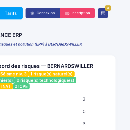
0
Tarifs
Connexion
Inscription
RANCE ERP
 risques et pollution (ERP) à BERNARDSWILLER
 bord des risques — BERNARDSWILLER
Séisme niv. 3
1 risque(s) naturel(s)
nier(s)
0 risque(s) technologique(s)
ATNAT
0 ICPE
3
0
3