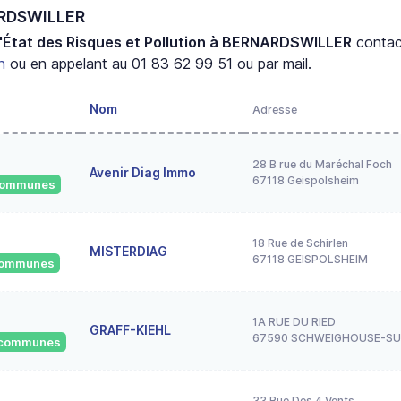
ARDSWILLER
'État des Risques et Pollution à BERNARDSWILLER
contac
n
ou en appelant au 01 83 62 99 51 ou par mail.
Nom
Adresse
28 B rue du Maréchal Foch
Avenir Diag Immo
67118 Geispolsheim
 communes
18 Rue de Schirlen
MISTERDIAG
67118 GEISPOLSHEIM
 communes
1A RUE DU RIED
GRAFF-KIEHL
67590 SCHWEIGHOUSE-S
6 communes
33 Rue Des 4 Vents