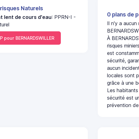
 risques Naturels
0 plans de p
 lent de cours d'eau
: PPRN-I -
Il n'y a aucun
urel
BERNARDSWI
À BERNARDSWI
P pour BERNARDSWILLER
risques minier
est constamme
sécurité, gara
aucun incident
locales sont p
grâce à une b
Les habitants
sécurité est u
prévention des