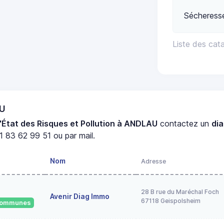
Sécheress
Liste des cat
AU
'État des Risques et Pollution à ANDLAU
contactez un
di
1 83 62 99 51 ou par mail.
Nom
Adresse
28 B rue du Maréchal Foch
Avenir Diag Immo
67118 Geispolsheim
 communes