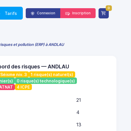
0
Tarifs
Connexion
Inscription
risques et pollution (ERP) à ANDLAU
 bord des risques — ANDLAU
Séisme niv. 3
1 risque(s) naturel(s)
nier(s)
0 risque(s) technologique(s)
CATNAT
4 ICPE
21
4
13