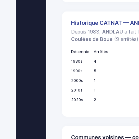
Historique CATNAT — A
Depuis 1983,
ANDLAU
a fait 
Coulées de Boue
(9 arrêtés)
Décennie
Arrêtés
1980s
4
1990s
5
2000s
1
2010s
1
2020s
2
Communes voisines — co