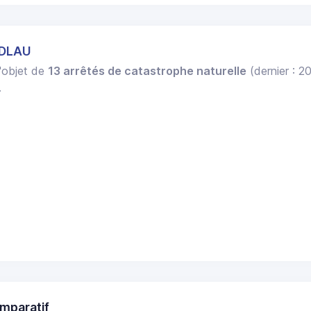
NDLAU
l'objet de
13 arrêtés de catastrophe naturelle
(dernier : 2
.
mparatif