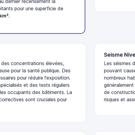
u dernier recensement la
tants pour une superficie de
/km²
.
Seisme Nive
t des concentrations élevées,
Les séismes de
euse pour la santé publique. Des
pouvant cause
saires pour réduire l'exposition.
nombreux habi
écialisés et des tests réguliers
généralement 
 les occupants des bâtiments. La
de constructio
 correctives sont cruciales pour
risques et ass