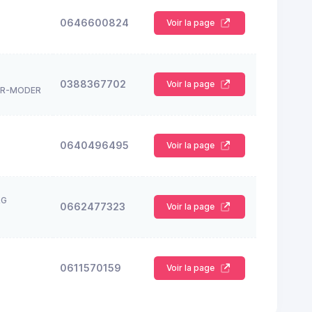
0646600824
Voir la page
0388367702
Voir la page
UR-MODER
0640496495
Voir la page
RG
0662477323
Voir la page
0611570159
Voir la page