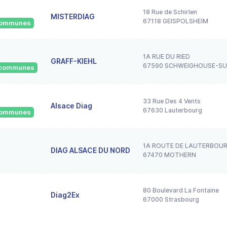
18 Rue de Schirlen
MISTERDIAG
67118 GEISPOLSHEIM
 communes
1A RUE DU RIED
GRAFF-KIEHL
67590 SCHWEIGHOUSE-S
6 communes
33 Rue Des 4 Vents
Alsace Diag
67630 Lauterbourg
 communes
1A ROUTE DE LAUTERBOU
DIAG ALSACE DU NORD
67470 MOTHERN
80 Boulevard La Fontaine
Diag2Ex
67000 Strasbourg