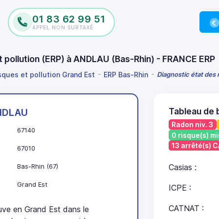
01 83 62 99 51
APPEL NON SURTAXÉ
et pollution (ERP) à ANDLAU (Bas-Rhin) - FRANCE ERP
isques et pollution Grand Est
ERP Bas-Rhin
Diagnostic état des 
Tableau de
NDLAU
Radon niv. 3
67140
0 risque(s) mi
13 arrêté(s) 
67010
Bas-Rhin (67)
Casias :
Grand Est
ICPE :
CATNAT :
e en Grand Est dans le