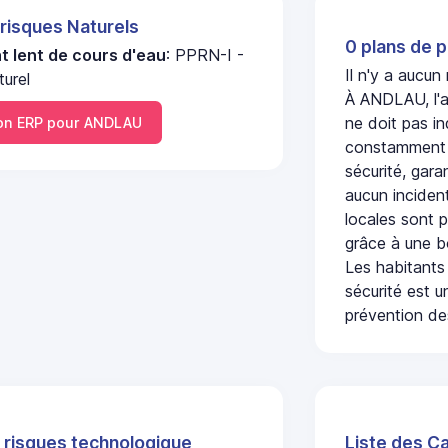
 risques Naturels
0 plans de p
 lent de cours d'eau
: PPRN-I -
Il n'y a aucu
urel
À ANDLAU, l'a
ne doit pas i
n ERP pour ANDLAU
constamment s
sécurité, gara
aucun incident
locales sont p
grâce à une b
Les habitants
sécurité est u
prévention des
 risques technologique
Liste des C